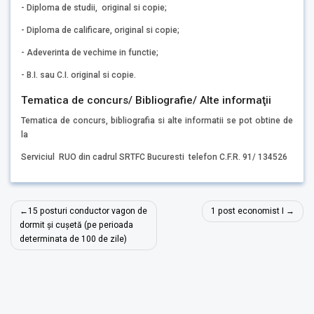
- Diploma de studii, original si copie;
- Diploma de calificare, original si copie;
- Adeverinta de vechime in functie;
- B.I. sau C.I. original si copie.
Tematica de concurs/ Bibliografie/ Alte informaţii
Tematica de concurs, bibliografia si alte informatii se pot obtine de
la
Serviciul RUO din cadrul SRTFC Bucuresti telefon C.F.R. 91/ 134526
Navigare
15 posturi conductor vagon de
1 post economist I
în
dormit și cușetă (pe perioada
determinata de 100 de zile)
articole