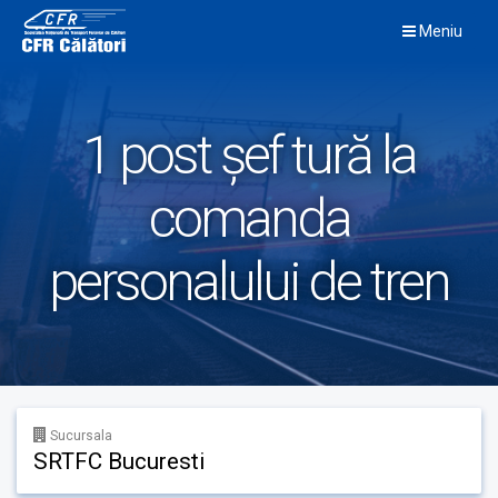
Skip
Meniu
to
content
1 post șef tură la
comanda
personalului de tren
Sucursala
SRTFC Bucuresti