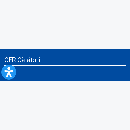
CFR Călători
Blog
Servicii pentru reclamă și publicitate
Politica de Confidenţialitate
Politica de Cookies
Politica monitorizare video/audio-video
Politica de protecție a datelor cu caracter personal