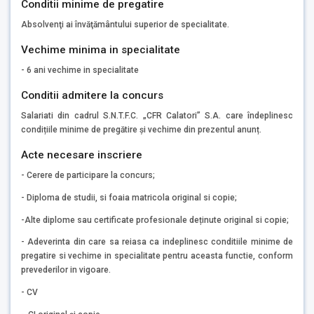
Conditii minime de pregatire
Absolvenţi ai învăţământului superior de specialitate.
Vechime minima in specialitate
- 6 ani vechime in specialitate
Conditii admitere la concurs
Salariati din cadrul S.N.T.F.C. „CFR Calatori” S.A. care îndeplinesc
condițiile minime de pregătire și vechime din prezentul anunț.
Acte necesare inscriere
- Cerere de participare la concurs;
- Diploma de studii, si foaia matricola original si copie;
-Alte diplome sau certificate profesionale deținute original si copie;
- Adeverinta din care sa reiasa ca indeplinesc conditiile minime de
pregatire si vechime in specialitate pentru aceasta functie, conform
prevederilor in vigoare.
- CV