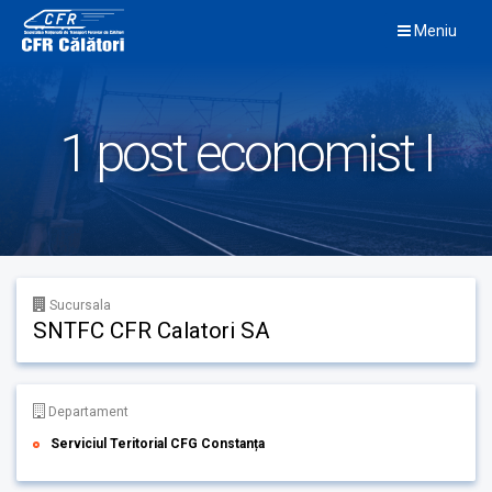
Skip
Meniu
to
content
1 post economist I
Sucursala
SNTFC CFR Calatori SA
Departament
Serviciul Teritorial CFG Constanța