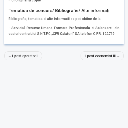
-
CI original și copie
Tematica de concurs/ Bibliografie/ Alte informaţii
Bibliografia, tematica si alte informatii se pot obtine de la:
- Serviciul Resurse Umane Formare Profesionala si Salarizare din
cadrul centralului S.N.T.F.C.„CFR Calatori” SA telefon C.F.R. 122749
Navigare
1 post operator II
1 post economist III
în
articole