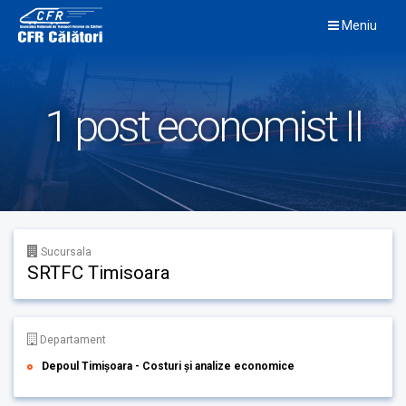
Skip
Meniu
to
content
1 post economist II
Sucursala
SRTFC Timisoara
Departament
Depoul Timișoara - Costuri și analize economice