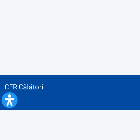
CFR Călători
Blog
Servicii pentru reclamă și publicitate
Politica de Confidenţialitate
Politica de Cookies