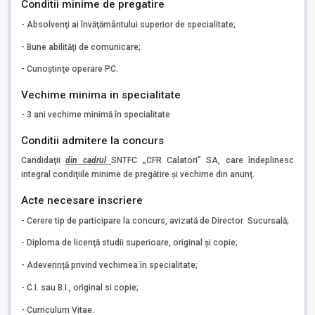
Conditii minime de pregatire
- Absolvenţi ai învăţământului superior de specialitate;
- Bune abilităţi de comunicare;
- Cunoştinţe operare PC.
Vechime minima in specialitate
- 3 ani vechime minimă în specialitate
Conditii admitere la concurs
Candidaţii
din cadrul
SNTFC „CFR Calatori” SA, care îndeplinesc
integral condiţiile minime de pregătire și vechime din anunţ.
Acte necesare inscriere
- Cerere tip de participare la concurs, avizată de Director Sucursală;
- Diploma de licenţă studii superioare, original şi copie;
- Adeverință privind vechimea în specialitate;
- C.I. sau B.I., original si copie;
- Curriculum Vitae.