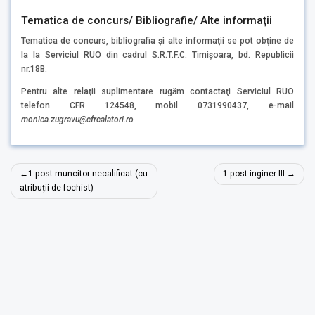
Tematica de concurs/ Bibliografie/ Alte informaţii
Tematica de concurs, bibliografia şi alte informaţii se pot obţine de
la la Serviciul RUO din cadrul S.R.T.F.C. Timişoara, bd. Republicii
nr.18B.
Pentru alte relaţii suplimentare rugăm contactaţi Serviciul RUO
telefon CFR 124548, mobil 0731990437, e-mail
monica.zugravu
@cfrcalatori.ro
Navigare
1 post muncitor necalificat (cu
1 post inginer III
în
atribuții de fochist)
articole