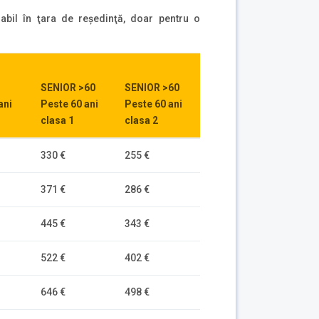
labil în ţara de reşedinţă, doar pentru o
SENIOR >60
SENIOR >60
ani
Peste 60 ani
Peste 60 ani
clasa 1
clasa 2
330 €
255 €
371 €
286 €
445 €
343 €
522 €
402 €
646 €
498 €