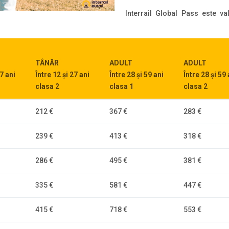
Interrail Global Pass este va
TÂNĂR
ADULT
ADULT
27 ani
Între 12 și 27 ani
Între 28 și 59 ani
Între 28 și 59 
clasa 2
clasa 1
clasa 2
212 €
367 €
283 €
239 €
413 €
318 €
286 €
495 €
381 €
335 €
581 €
447 €
415 €
718 €
553 €