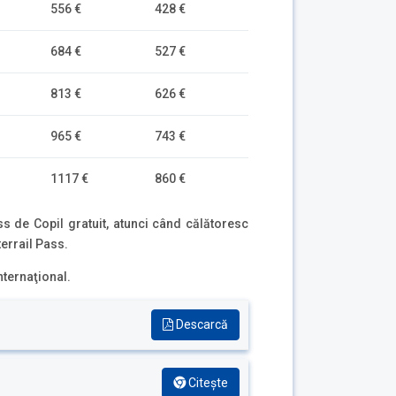
556 €
428 €
684 €
527 €
813 €
626 €
965 €
743 €
1117 €
860 €
ass de Copil gratuit, atunci când călătoresc
errail Pass.
internaţional.
Descarcă
Citește