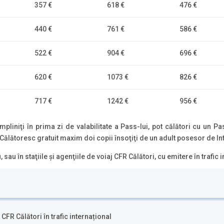
357 €
618 €
476 €
440 €
761 €
586 €
522 €
904 €
696 €
620 €
1073 €
826 €
717 €
1242 €
956 €
împliniţi în prima zi de valabilitate a Pass-lui, pot călători cu un P
ălătoresc gratuit maxim doi copii însoţiţi de un adult posesor de Int
sau în staţiile şi agenţiile de voiaj CFR Călători, cu emitere în trafic 
 CFR Călători în trafic internațional