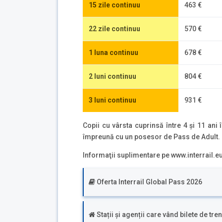
15 zile continuu
463 €
22 zile continuu
570 €
1 luna continuu
678 €
2 luni continuu
804 €
3 luni continuu
931 €
Copii cu vârsta cuprinsă între 4 şi 11 ani 
împreună cu un posesor de Pass de Adult. C
Informaţii suplimentare pe www.interrail.eu, 
Oferta Interrail Global Pass 2026
Stații și agenții care vând bilete de tren