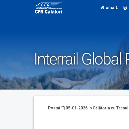
Skip
ACASĂ
to
content
Interrail Globa
Postat
05-01-2026
in
Călătoria cu Trenul