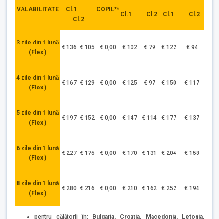
Cl.1
VALABILITATE
COPIL**
Cl.1 Cl.2
Cl.1 Cl.2
Cl.2
3 zile din 1 lună
€ 136
€ 105
€ 0,00
€ 102
€ 79
€ 122
€ 94
(Flexi)
4 zile din 1 lună
€ 167
€ 129
€ 0,00
€ 125
€ 97
€ 150
€ 117
(Flexi)
5 zile din 1 lună
€ 197
€ 152
€ 0,00
€ 147
€ 114
€ 177
€ 137
(Flexi)
6 zile din 1 lună
€ 227
€ 175
€ 0,00
€ 170
€ 131
€ 204
€ 158
(Flexi)
8 zile din 1 lună
€ 280
€ 216
€ 0,00
€ 210
€ 162
€ 252
€ 194
(Flexi)
pentru călătorii în:
Bulgaria, Croația, Macedonia, Letonia,