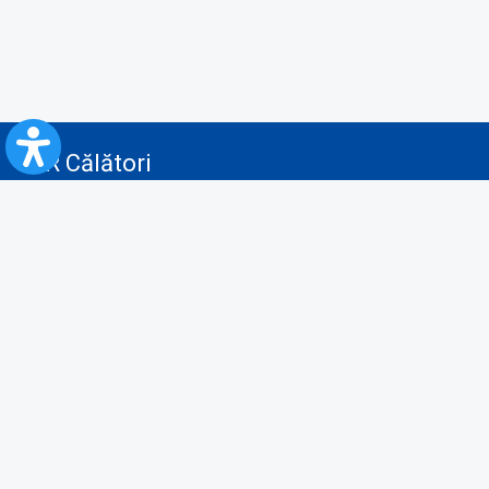
CFR Călători
Blog
Servicii pentru reclamă și publicitate
Politica de Confidenţialitate
Politica de Cookies
Politica monitorizare video/audio-video
Politica de protecție a datelor cu caracter personal
Protocol de colaborare cu Direcția Generală pentru Evidența
Persoanelor de furnizare a unor date din Registrul Național de Evidența
Persoanelor