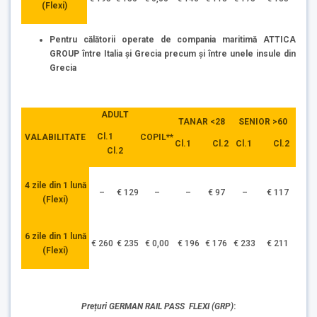
(Flexi)
Pentru călătorii operate de compania maritimă ATTICA
GROUP între Italia și Grecia precum și între unele insule din
Grecia
ADULT
TANAR <28
SENIOR >60
Cl.1
VALABILITATE
COPIL**
Cl.1 Cl.2
Cl.1 Cl.2
Cl.2
4 zile din 1 lună
–
€ 129
–
–
€ 97
–
€ 117
(Flexi)
6 zile din 1 lună
€ 260
€ 235
€ 0,00
€ 196
€ 176
€ 233
€ 211
(Flexi)
Prețuri GERMAN RAIL PASS FLEXI (GRP)
: