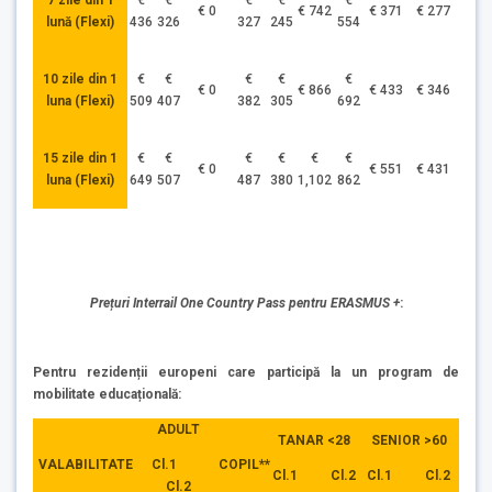
7 zile din 1
€
€
€
€
€
€ 0
€ 742
€ 371
€ 277
lună (Flexi)
436
326
327
245
554
10 zile din 1
€
€
€
€
€
€ 0
€ 866
€ 433
€ 346
luna (Flexi)
509
407
382
305
692
15 zile din 1
€
€
€
€
€
€
€ 0
€ 551
€ 431
luna (Flexi)
649
507
487
380
1,102
862
Prețuri Interrail One Country Pass pentru ERASMUS +
:
Pentru rezidenții europeni care participă la un program de
mobilitate educațională:
ADULT
TANAR <28
SENIOR >60
Cl.1
VALABILITATE
COPIL**
Cl.1 Cl.2
Cl.1 Cl.2
Cl.2