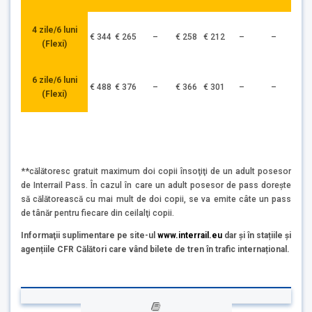
4 zile/6 luni
€ 344
€ 265
–
€ 258
€ 212
–
–
(Flexi)
6 zile/6 luni
€ 488
€ 376
–
€ 366
€ 301
–
–
(Flexi)
**călătoresc gratuit maximum doi copii însoţiţi de un adult posesor
de Interrail Pass. În cazul în care un adult posesor de pass doreşte
să călătorească cu mai mult de doi copii, se va emite câte un pass
de tânăr pentru fiecare din ceilalţi copii.
Informaţii suplimentare pe site-ul
www.interrail.eu
dar și în stațiile și
agențiile CFR Călători care vând bilete de tren în trafic internațional.