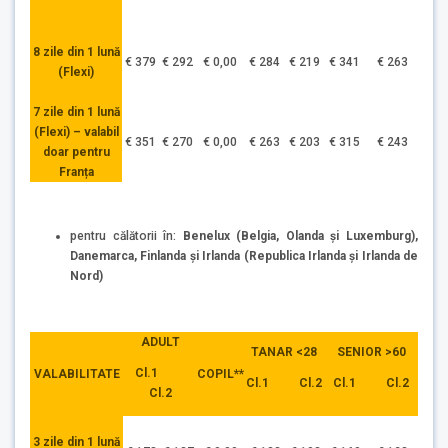
8 zile din 1 lună
€ 379
€ 292
€ 0,00
€ 284
€ 219
€ 341
€ 263
(Flexi)
7 zile din 1 lună
(Flexi) – valabil
€ 351
€ 270
€ 0,00
€ 263
€ 203
€ 315
€ 243
doar pentru
Franța
pentru călătorii în:
Benelux (Belgia, Olanda și Luxemburg),
Danemarca, Finlanda și Irlanda (Republica Irlanda și Irlanda de
Nord)
ADULT
TANAR <28
SENIOR >60
Cl.1
VALABILITATE
COPIL**
Cl.1 Cl.2
Cl.1 Cl.2
Cl.2
3 zile din 1 lună