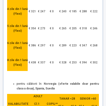
4 zile din 1 lună
€ 321
€ 247
€ 0
€ 240
€ 185
€ 288
€ 222
(Flexi)
5 zile din 1 lună
€ 354
€ 273
€ 0
€ 265
€ 205
€ 318
€ 246
(Flexi)
6 zile din 1 lună
€ 386
€ 297
€ 0
€ 289
€ 223
€ 347
€ 268
(Flexi)
8 zile din 1 lună
€ 438
€ 337
€ 0
€ 328
€ 253
€ 394
€ 302
(Flexi)
pentru călătorii în:
Norvegia (oferte valabile doar pentru
clasa a doua), Spania, Suedia
ADULT
TANAR <28
SENIOR >60
Cl.1
VALABILITATE
COPIL**