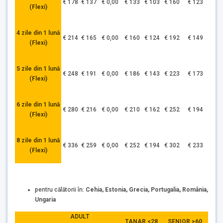
€ 178
€ 137
€ 0,00
€ 133
€ 103
€ 160
€ 123
(Flexi)
4 zile din 1 lună
€ 214
€ 165
€ 0,00
€ 160
€ 124
€ 192
€ 149
(Flexi)
5 zile din 1 lună
€ 248
€ 191
€ 0,00
€ 186
€ 143
€ 223
€ 173
(Flexi)
6 zile din 1 lună
€ 280
€ 216
€ 0,00
€ 210
€ 162
€ 252
€ 194
(Flexi)
8 zile din 1 lună
€ 336
€ 259
€ 0,00
€ 252
€ 194
€ 302
€ 233
(Flexi)
pentru călătorii în:
Cehia, Estonia,
Grecia, Portugalia, România,
Ungaria
ADULT
TANAR <28
SENIOR >60