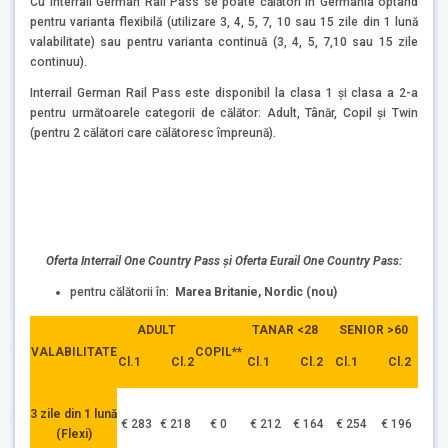
Cu Interrail German Rail Pass se poate călători în Germania optând
pentru varianta flexibilă (utilizare 3, 4, 5, 7, 10 sau 15 zile din 1 lună
valabilitate) sau pentru varianta continuă (3, 4, 5, 7,10 sau 15 zile
continuu).
Interrail German Rail Pass este disponibil la clasa 1 și clasa a 2-a
pentru următoarele categorii de călător: Adult, Tânăr, Copil și Twin
(pentru 2 călători care călătoresc împreună).
Oferta Interrail One Country Pass și Oferta Eurail One Country Pass:
pentru călătorii în:
Marea Britanie, Nordic (nou)
ADULT
TANAR <28
SENIOR >60
VALABILITATE
COPIL**
Cl.1 Cl.2
Cl.1 Cl.2
Cl.1 Cl.2
3 zile din 1 lună
€ 283
€ 218
€ 0
€ 212
€ 164
€ 254
€ 196
(Flexi)