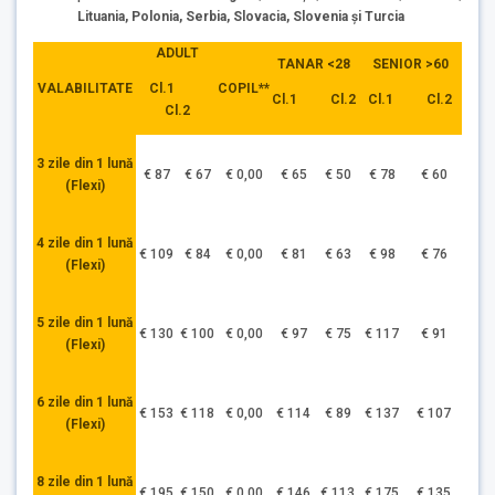
Lituania, Polonia, Serbia, Slovacia, Slovenia și Turcia
ADULT
TANAR <28
SENIOR >60
Cl.1
VALABILITATE
COPIL**
Cl.1 Cl.2
Cl.1 Cl.2
Cl.2
3 zile din 1 lună
€ 87
€ 67
€ 0,00
€ 65
€ 50
€ 78
€ 60
(Flexi)
4 zile din 1 lună
€ 109
€ 84
€ 0,00
€ 81
€ 63
€ 98
€ 76
(Flexi)
5 zile din 1 lună
€ 130
€ 100
€ 0,00
€ 97
€ 75
€ 117
€ 91
(Flexi)
6 zile din 1 lună
€ 153
€ 118
€ 0,00
€ 114
€ 89
€ 137
€ 107
(Flexi)
8 zile din 1 lună
€ 195
€ 150
€ 0,00
€ 146
€ 113
€ 175
€ 135