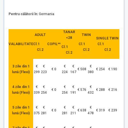
Pentru călătorii în:
Germania
TANAR
ADULT
TWIN
<28
SINGLE TWIN
Cl.1
Cl.1
VALABILITATE
COPIL**
Cl.1
Cl.1
Cl.2
Cl.2
Cl.2
Cl.2
3 zile din 1
€
€
€
€
€
€ 0
€ 508
€ 254
€ 190
lună (Flexi)
299
223
224
167
380
4 zile din 1
€
€
€
€
€
€ 0
€ 576
€ 288
€ 216
lună (Flexi)
339
254
254
191
432
5 zile din 1
€
€
€
€
€
€ 0
€ 638
€ 319
€ 239
lună (Flexi)
375
281
281
211
478