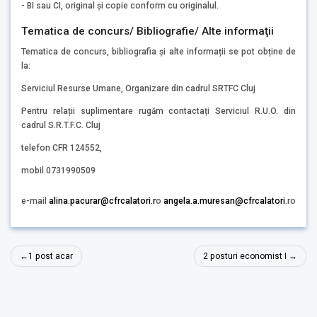
- BI sau CI, original și copie conform cu originalul.
Tematica de concurs/ Bibliografie/ Alte informaţii
Tematica de concurs, bibliografia și alte informații se pot obține de
la:
Serviciul Resurse Umane, Organizare din cadrul SRTFC Cluj
Pentru relații suplimentare rugăm contactați Serviciul R.U.O. din
cadrul S.R.T.F.C. Cluj
telefon CFR 124552,
mobil 0731990509
e-mail
alina.pacurar@cfrcalatori.r
o
angela.a.muresan@cfrcalatori
.ro
Navigare
1 post acar
2 posturi economist I
în
articole