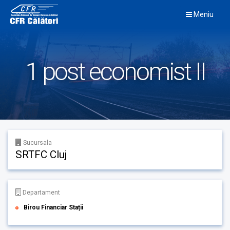
Skip
Meniu
to
content
1 post economist II
Sucursala
SRTFC Cluj
Departament
Birou Financiar Stații