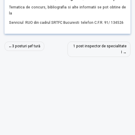
Tematica de concurs, bibliografia si alte informatii se pot obtine de
la
Serviciul RUO din cadrul SRTFC Bucuresti telefon C.F.R. 91/ 134526
Navigare
3 posturi șef tură
1 post inspector de specialitate
în
I
articole