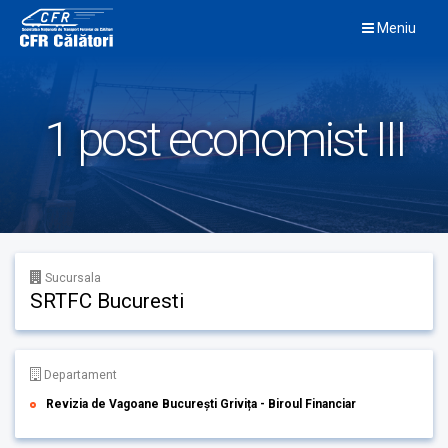
Skip
Meniu
to
content
1 post economist III
Sucursala
SRTFC Bucuresti
Departament
Revizia de Vagoane București Grivița - Biroul Financiar