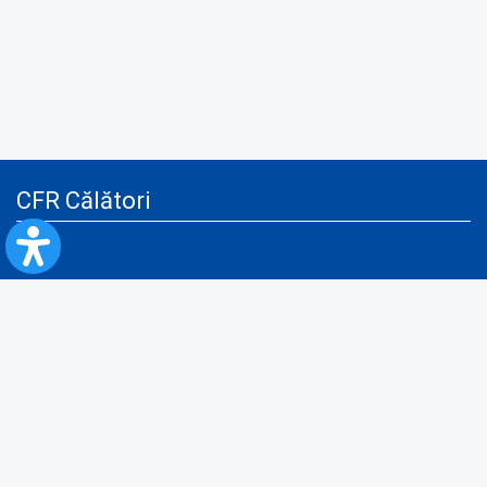
CFR Călători
Blog
Servicii pentru reclamă și publicitate
Politica de Confidenţialitate
Politica de Cookies
Politica monitorizare video/audio-video
Politica de protecție a datelor cu caracter personal
Protocol de colaborare cu Direcția Generală pentru Evidența