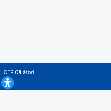
CFR Călători
Blog
Servicii pentru reclamă și publicitate
Politica de Confidenţialitate
Politica de Cookies