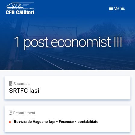
Skip
Meniu
to
content
1 post economist III
Sucursala
SRTFC Iasi
Departament
Revizia de Vagoane Iași – Financiar - contabilitate