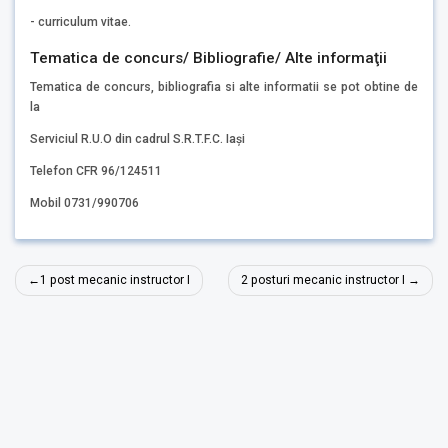
- curriculum vitae.
Tematica de concurs/ Bibliografie/ Alte informaţii
Tematica de concurs, bibliografia si alte informatii se pot obtine de
la
Serviciul R.U.O din cadrul S.R.T.F.C. Iași
Telefon CFR 96/124511
Mobil 0731/990706
Navigare
1 post mecanic instructor I
2 posturi mecanic instructor I
în
articole