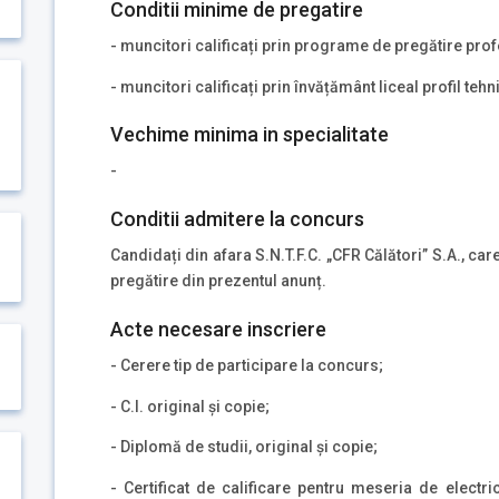
Conditii minime de pregatire
- muncitori calificați prin programe de pregătire pro
- muncitori calificați prin învățământ liceal profil tehn
Vechime minima in specialitate
-
Conditii admitere la concurs
Candidați din afara S.N.T.F.C. „CFR Călători” S.A., ca
pregătire din prezentul anunț.
Acte necesare inscriere
- Cerere tip de participare la concurs;
- C.I. original și copie;
- Diplomă de studii, original și copie;
- Certificat de calificare pentru meseria de electri