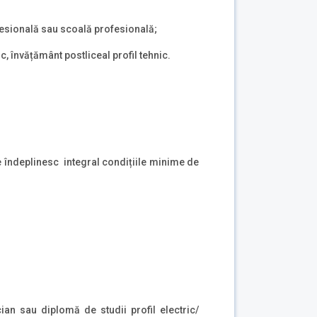
fesională sau scoală profesională;
ic, învățământ postliceal profil tehnic.
re îndeplinesc integral condițiile minime de
cian sau diplomă de studii profil electric/