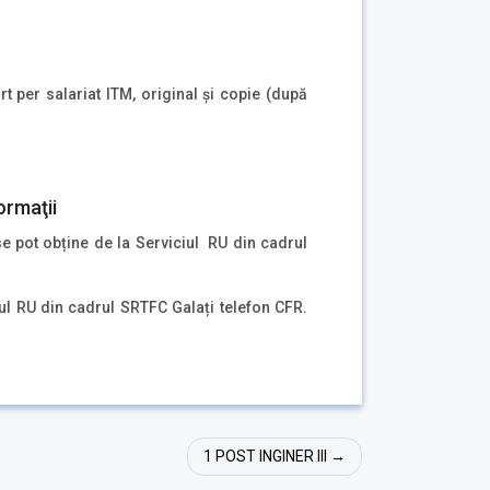
 per salariat ITM, original și copie (după
ormaţii
se pot obține de la Serviciul RU din cadrul
ul RU din cadrul SRTFC Galați telefon CFR.
1 POST INGINER III