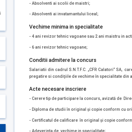
- Absolventi ai scolii de maistri;
i
- Absolventi ai invatamantului liceal;
Vechime minima in specialitate
- 4 ani revizor tehnic vagoane sau 2 ani maistru in ac
- 6 ani revizor tehnic vagoane;
Conditii admitere la concurs
Salariatii din cadrul S.N.T.F.C. „CFR Calatori” SA, ca
pregatire si condiţiile de vechime în specialitate din 
Acte necesare inscriere
- Cerere tip de participare la concurs, avizată de Dir
- Diploma de studii în original şi copie conform cu ori
- Certificatul de calificare în original şi copie confor
- Adeverinta de vechime in specialitate;