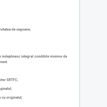
tivitatea de vagoane;
re indeplinesc integral conditiile minime de
anunt.
ector SRTFC;
ginalul;
m cu originalul;