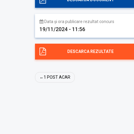
Data și ora publicare rezultat concurs
19/11/2024 - 11:56
DESCARCA REZULTATE
Navigare
1 POST ACAR
în
articole