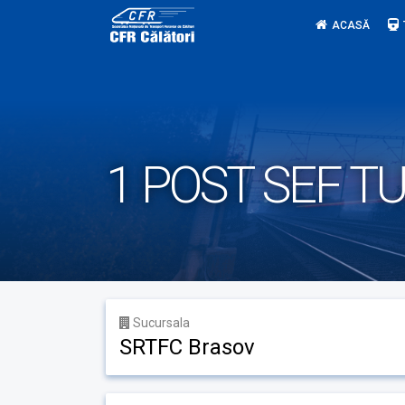
Skip
ACASĂ
to
content
1 POST SEF T
Sucursala
SRTFC Brasov