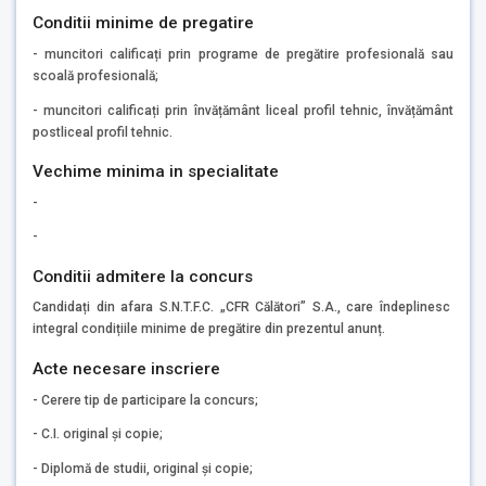
Conditii minime de pregatire
- muncitori calificați prin programe de pregătire profesională sau
scoală profesională;
- muncitori calificați prin învățământ liceal profil tehnic, învățământ
postliceal profil tehnic.
Vechime minima in specialitate
-
-
Conditii admitere la concurs
Candidați din afara S.N.T.F.C. „CFR Călători” S.A., care îndeplinesc
integral condițiile minime de pregătire din prezentul anunț.
Acte necesare inscriere
- Cerere tip de participare la concurs;
- C.I. original și copie;
- Diplomă de studii, original și copie;