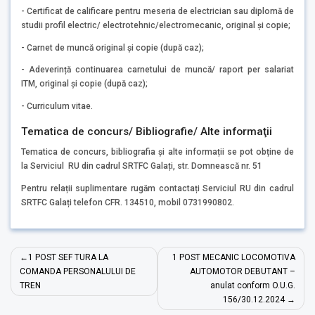
- Certificat de calificare pentru meseria de electrician sau diplomă de
studii profil electric/ electrotehnic/electromecanic, original și copie;
- Carnet de muncă original și copie (după caz);
- Adeverință continuarea carnetului de muncă/ raport per salariat
ITM, original și copie (după caz);
- Curriculum vitae.
Tematica de concurs/ Bibliografie/ Alte informaţii
Tematica de concurs, bibliografia și alte informații se pot obține de
la Serviciul RU din cadrul SRTFC Galați, str. Domnească nr. 51
Pentru relații suplimentare rugăm contactați Serviciul RU din cadrul
SRTFC Galați telefon CFR. 134510, mobil 0731990802.
Navigare
1 POST SEF TURA LA
1 POST MECANIC LOCOMOTIVA
în
COMANDA PERSONALULUI DE
AUTOMOTOR DEBUTANT –
TREN
anulat conform O.U.G.
articole
156/30.12.2024