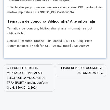
- Declaratie pe proprie raspundere ca nu a avut CIM desfacut din
motive imputabile lui la SNTFC „CFR Calatori” SA.
Tematica de concurs/ Bibliografie/ Alte informaţii
Tematica de concurs, bibliografia și alte informații se pot
obține de la:
Serviciul Resurse Umane din cadrul S.R.T.F.C. Cluj, Piata
Avram Iancu nr. 17, telefon CFR 124552, mobil 0731990509
Navigare
1 POST ELECTRICIAN
1 POST REVIZOR LOCOMOTIVE
în
MONTATOR DE INSTALATII
AUTOMOTOARE
ELECTRICE LA MIJLOACE DE
articole
TRANSPORT – anulat conform
O.U.G. 156/30.12.2024