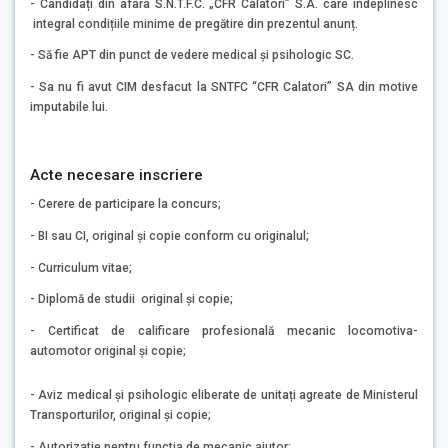
- Candidați din afara S.N.T.F.C. „CFR Calatori” S.A. care îndeplinesc
integral condițiile minime de pregătire din prezentul anunț.
- Să fie APT din punct de vedere medical și psihologic SC.
- Sa nu fi avut CIM desfacut la SNTFC “CFR Calatori” SA din motive
imputabile lui.
Acte necesare inscriere
- Cerere de participare la concurs;
- BI sau CI, original și copie conform cu originalul;
- Curriculum vitae;
- Diplomă de studii original și copie;
- Certificat de calificare profesională mecanic locomotiva-
automotor original și copie;
- Aviz medical și psihologic eliberate de unitați agreate de Ministerul
Transporturilor, original și copie;
- Autorizatie pentru functia de mecanic ajutor;