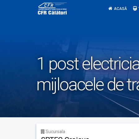
Skip
ACASĂ
to
content
1 post electricia
mijloacele de t
Sucursala