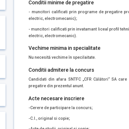
Conditii minime de pregatire
- muncitori calificati prin programe de pregatire pr
electric, electromecanic);
- muncitori calificati prin invatamant liceal profil tehn
electric, electromecanic).
Vechime minima in specialitate
Nu necesită vechime în specilaitate.
Conditii admitere la concurs
Candidati din afara SNTFC „CFR Călători” SA care 
pregatire din prezentul anunt.
Acte necesare inscriere
-Cerere de participare la concurs;
-C.I., original si copie;
-Acte de studii, original si copie;