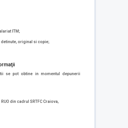
lariat ITM;
detinute, original si copie;
ormaţii
atii se pot obtine in momentul depunerii
ul RUO din cadrul SRTFC Craiova,