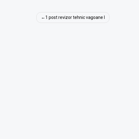
Navigare
1 post revizor tehnic vagoane I
în
articole