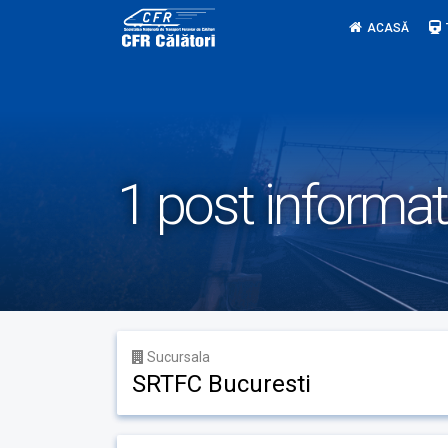
Skip
ACASĂ
to
content
1 post informat
Sucursala
SRTFC Bucuresti