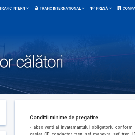
TRAFIC INTERN
TRAFIC INTERNAȚIONAL
PRESĂ
COMPA
or călători
Conditii minime de pregatire
- absolventi ai invatamantului obligatoriu conform l
casier CF, conductor tren, sef manevra, sef tren, 