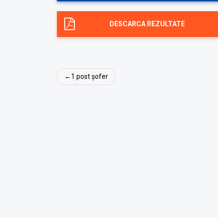
DESCARCA REZULTATE
Navigare
1 post șofer
în
articole