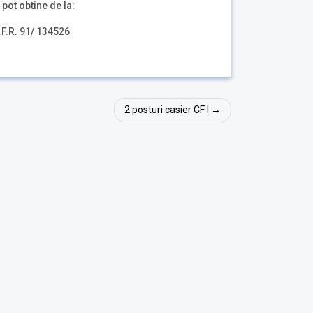
 pot obtine de la:
.F.R. 91/ 134526
2 posturi casier CF I