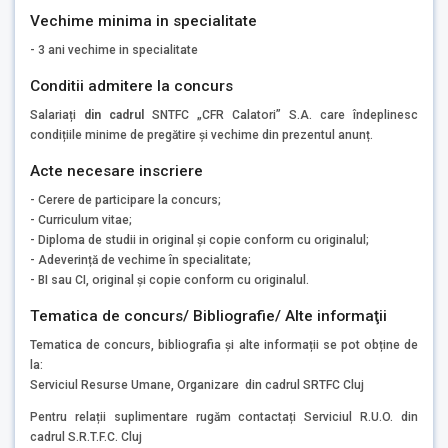
Vechime minima in specialitate
- 3 ani vechime in specialitate
Conditii admitere la concurs
Salariați
din cadrul
SNTFC „CFR Calatori” S.A. care îndeplinesc
condițiile minime de pregătire și vechime din prezentul anunț.
Acte necesare inscriere
- Cerere de participare la concurs;
- Curriculum vitae;
- Diploma de studii in original și copie conform cu originalul;
- Adeverință de vechime în specialitate;
- BI sau CI, original și copie conform cu originalul.
Tematica de concurs/ Bibliografie/ Alte informaţii
Tematica de concurs, bibliografia și alte informații se pot obține de
la:
Serviciul Resurse Umane, Organizare din cadrul SRTFC Cluj
Pentru relații suplimentare rugăm contactați Serviciul R.U.O. din
cadrul S.R.T.F.C. Cluj