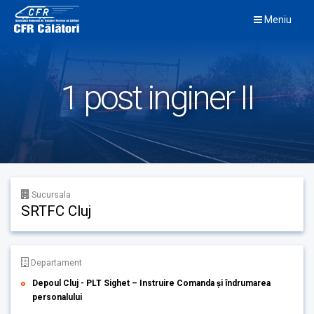
Skip
Meniu
to
content
1 post inginer II
Sucursala
SRTFC Cluj
Departament
Depoul Cluj - PLT Sighet – Instruire Comanda și îndrumarea
personalului