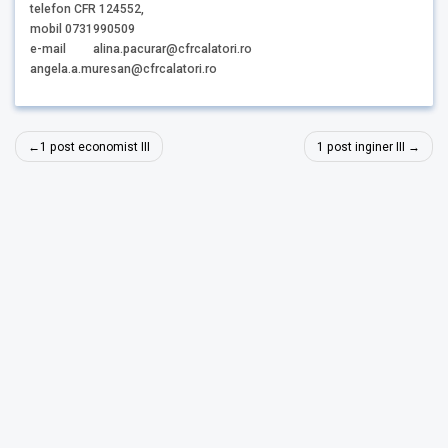
telefon CFR 124552,
mobil 0731990509
e-mail alina.pacurar@cfrcalatori.ro
angela.a.muresan@cfrcalatori.ro
Navigare
1 post economist III
1 post inginer III
în
articole