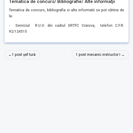
Tematica de concurs/ Bibliografie/ Alte informaţii
Tematica de concurs, bibliografia si alte informatii se pot obtine de
la:
- Serviciul R.U.O. din cadrul SRTFC Craiova, telefon C.F.R.
92/124515
Navigare
1 post șef tură
1 post mecanic instructor I
în
articole