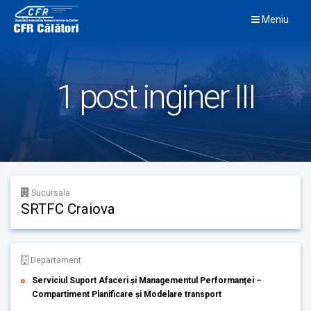
Skip
Meniu
to
content
1 post inginer III
Sucursala
SRTFC Craiova
Departament
Serviciul Suport Afaceri și Managementul Performanței –
Compartiment Planificare și Modelare transport