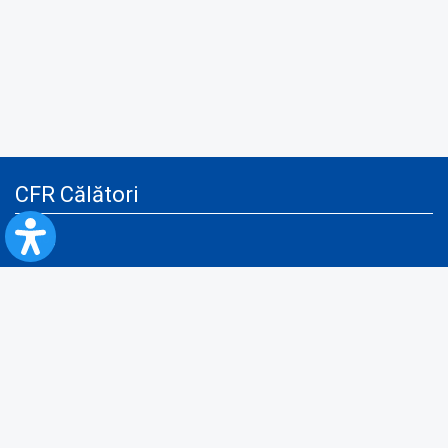
CFR Călători
Blog
Servicii pentru reclamă și publicitate
Politica de Confidenţialitate
Politica de Cookies
Politica monitorizare video/audio-video
Politica de protecție a datelor cu caracter personal
Protocol de colaborare cu Direcția Generală pentru Evidența