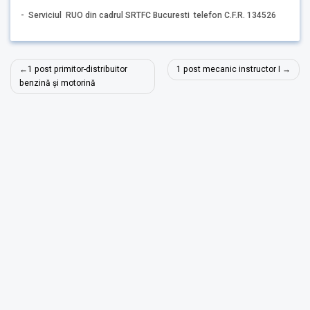
- Serviciul RUO din cadrul SRTFC Bucuresti telefon C.F.R. 134526
Navigare
1 post primitor-distribuitor
1 post mecanic instructor I
în
benzină și motorină
articole