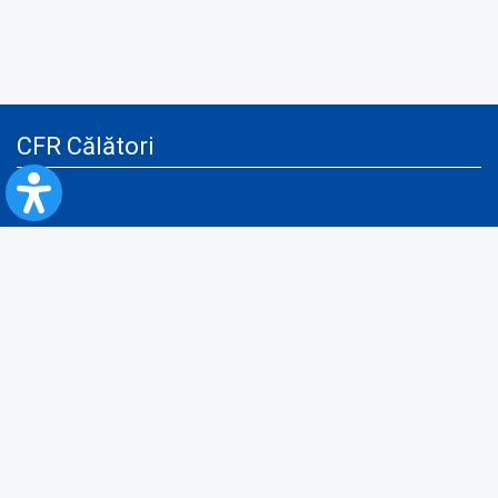
CFR Călători
Blog
Servicii pentru reclamă și publicitate
Politica de Confidenţialitate
Politica de Cookies
Politica monitorizare video/audio-video
Politica de protecție a datelor cu caracter personal
Protocol de colaborare cu Direcția Generală pentru Evidența
Persoanelor de furnizare a unor date din Registrul Național de Evidența
Persoanelor