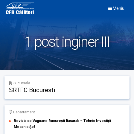
Skip
Meniu
to
content
1 post inginer III
Sucursala
SRTFC Bucuresti
Departament
Revizia de Vagoane București Basarab – Tehnic Investiții
Mecanic Șef