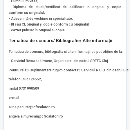
- Curriculum vitae;
- Diploma de studii/certificat de calificare in original și copie
conform cu originalul;
- Adeverință de vechime în specialitate;
- BI sau CI, original și copie conform cu originalul;
- cazier judiciar în original si copie.
Tematica de concurs/ Bibliografie/ Alte informaţii
Tematica de concurs, bibliografia și alte informații se pot obține de la:
- Serviciul Resurse Umane, Organizare din cadrul SRTFC Cluj.
Pentru relații suplimentare rugăm contactați Serviciul R.U.O. din cadrul SRT
telefon CFR 124552,
mobil 0731990509
e-mail
alina.pacurar@cfrcalatori.ro
angela.a.muresan@cfrcalatori.ro