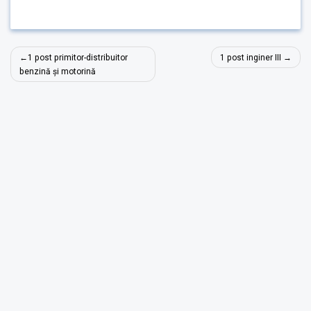
Navigare
1 post primitor-distribuitor
1 post inginer III
în
benzină și motorină
articole