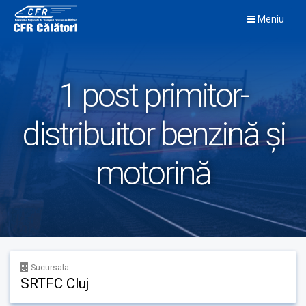
Skip
Meniu
to
content
1 post primitor-
distribuitor benzină și
motorină
Sucursala
SRTFC Cluj