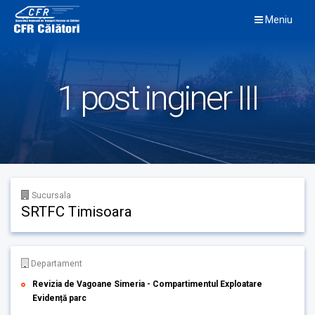
Skip
Meniu
to
content
1 post inginer III
Sucursala
SRTFC Timisoara
Departament
Revizia de Vagoane Simeria - Compartimentul Exploatare
Evidență parc