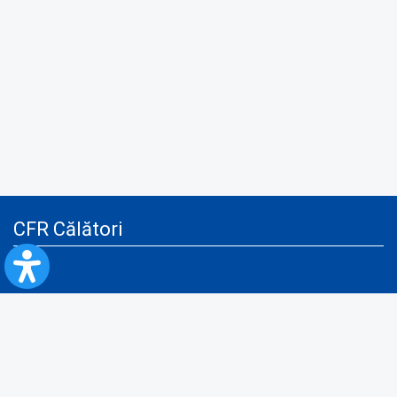
CFR Călători
Blog
Servicii pentru reclamă și publicitate
Politica de Confidenţialitate
Politica de Cookies
Politica monitorizare video/audio-video