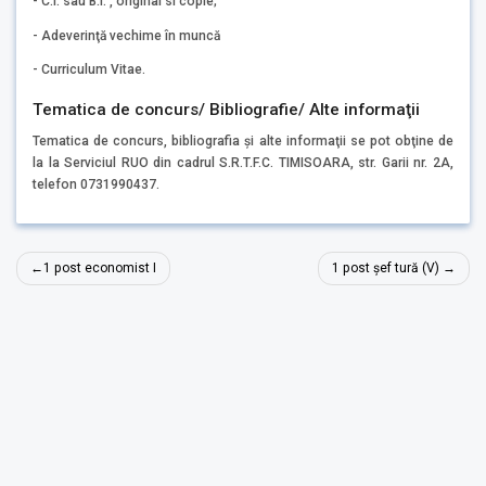
- C.I. sau B.I. , original si copie;
- Adeverinţă vechime în muncă
- Curriculum Vitae.
Tematica de concurs/ Bibliografie/ Alte informaţii
Tematica de concurs, bibliografia şi alte informaţii se pot obţine de
la la Serviciul RUO din cadrul S.R.T.F.C. TIMISOARA, str. Garii nr. 2A,
telefon 0731990437.
Navigare
1 post economist I
1 post șef tură (V)
în
articole