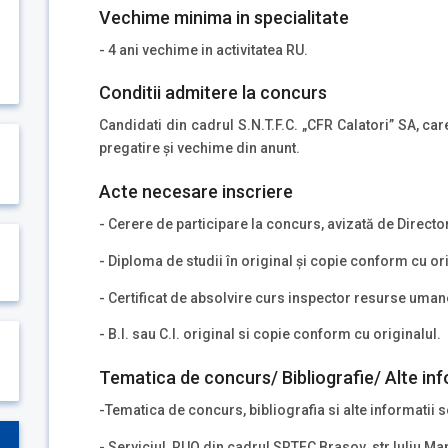
Vechime minima in specialitate
- 4 ani vechime in activitatea RU.
Conditii admitere la concurs
Candidati din cadrul S.N.T.F.C. „CFR Calatori” SA, ca
pregatire și vechime din anunt.
Acte necesare inscriere
- Cerere de participare la concurs, avizată de Direct
- Diploma de studii în original şi copie conform cu ori
- Certificat de absolvire curs inspector resurse umane
- B.I. sau C.I. original si copie conform cu originalul.
Tematica de concurs/ Bibliografie/ Alte inf
-Tematica de concurs, bibliografia si alte informatii s
- Serviciul RUO din cadrul SRTFC Brasov str.Iuliu Ma