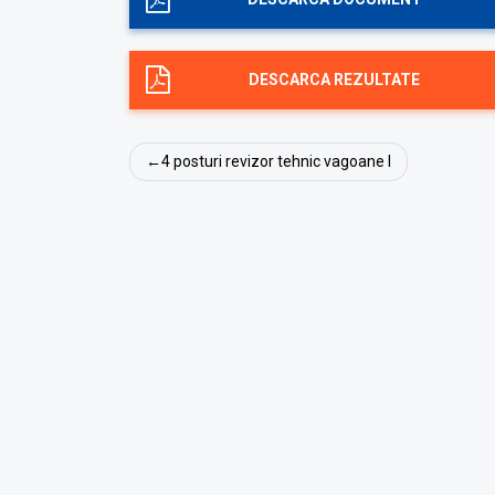
DESCARCA REZULTATE
Navigare
4 posturi revizor tehnic vagoane I
în
articole