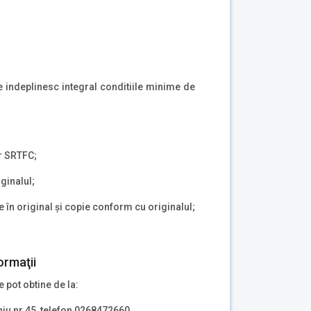
re indeplinesc integral conditiile minime de
or SRTFC;
ginalul;
 în original şi copie conform cu originalul;
ormaţii
e pot obtine de la:
niu nr.45, telefon 0268472660.