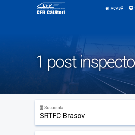
Skip
ACASĂ
to
content
1 post inspecto
Sucursala
SRTFC Brasov