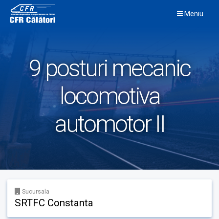
Skip
Meniu
to
content
9 posturi mecanic
locomotiva
automotor II
Sucursala
SRTFC Constanta