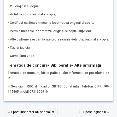
- C.I. original si copie;
- Actul de studii original si copie;
- Certificat calificare mecanic locomotiva original si copie;
- Permis mecanic locomotiva, original si copie, după caz;
- Alte diplome sau certificate profesionale detinute, original si copie;
- Cazier judiciar;
- Curriculum Vitae.
Tematica de concurs/ Bibliografie/ Alte informaţii
Tematica de concurs, bibliografia si alte informatii se pot obtine de
la:
- Serviciul RUO din cadrul SRTFC Constanta telefon C.F.R. 98/
144505, mobil 0731990910.
Navigare
1 post inspector RU specialist
1 post inginer III