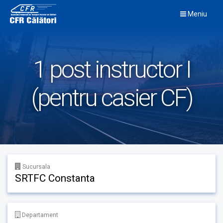
Skip
Meniu
to
content
1 post instructor I
(pentru casier CF)
Sucursala
SRTFC Constanta
Departament