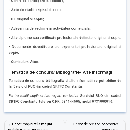
- Cerere de participare la concurs;
- Acte de studii, original si copie;
- C.I. original si copie;
- Adeverinta de vechime in activitatea comerciala;
- Alte diplome sau certificate profesionale detinute, original si copie;
- Documente doveditoare ale experientei profesionale original si
copie;
- Curriculum Vitae.
Tematica de concurs/ Bibliografie/ Alte informaţii
Tematica de concurs, bibliografia si alte informatii se pot obtine de
la: Serviciul RUO din cadrul SRTFC Constanta.
Pentru relatii suplimentare rugam contactati
Serviciul RUO din cadrul
SRTFC Constanta telefon C.F.R. 98/ 144505, mobil 0731990910.
Navigare
1 post mașinist la mașini
1 post de revizor locomotive –