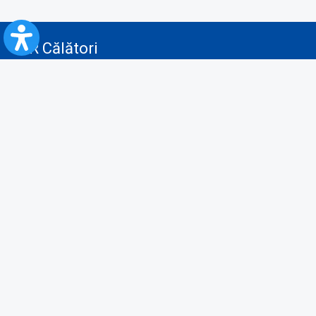
CFR Călători
Blog
Servicii pentru reclamă și publicitate
Politica de Confidenţialitate
Politica de Cookies
Politica monitorizare video/audio-video
Politica de protecție a datelor cu caracter personal
Protocol de colaborare cu Direcția Generală pentru Evidența
Persoanelor de furnizare a unor date din Registrul Național de Evidența
Persoanelor
A.N.P.C.
Informaţii utile