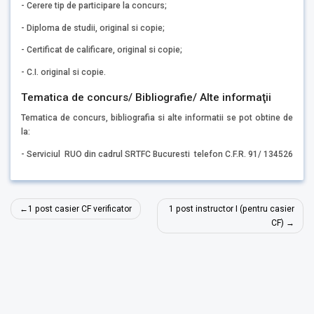
- Cerere tip de participare la concurs;
- Diploma de studii, original si copie;
- Certificat de calificare, original si copie;
- C.I. original si copie.
Tematica de concurs/ Bibliografie/ Alte informaţii
Tematica de concurs, bibliografia si alte informatii se pot obtine de
la:
- Serviciul RUO din cadrul SRTFC Bucuresti telefon C.F.R. 91/ 134526
Navigare
1 post casier CF verificator
1 post instructor I (pentru casier
în
CF)
articole