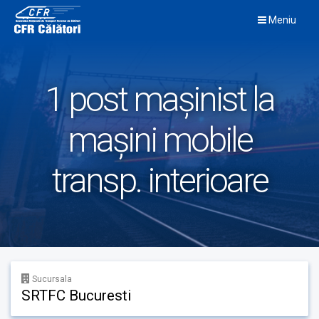
Skip
Meniu
to
content
1 post mașinist la
mașini mobile
transp. interioare
Sucursala
SRTFC Bucuresti