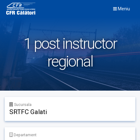
Skip
Meniu
to
content
1 post instructor
regional
Sucursala
SRTFC Galati
Departament