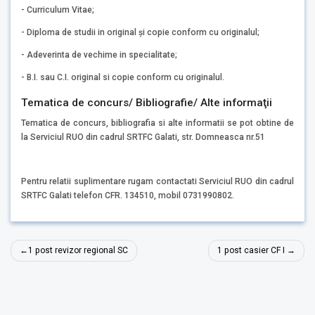
- Curriculum Vitae;
- Diploma de studii in original şi copie conform cu originalul;
- Adeverinta de vechime in specialitate;
- B.I. sau C.I. original si copie conform cu originalul.
Tematica de concurs/ Bibliografie/ Alte informaţii
Tematica de concurs, bibliografia si alte informatii se pot obtine de
la Serviciul RUO din cadrul SRTFC Galati, str. Domneasca nr.51
Pentru relatii suplimentare rugam contactati Serviciul RUO din cadrul
SRTFC Galati telefon CFR. 134510, mobil 0731990802.
Navigare
1 post revizor regional SC
1 post casier CF I
în
articole