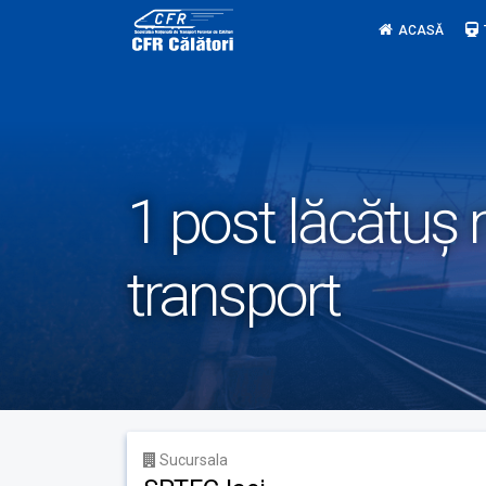
Skip
ACASĂ
to
content
1 post lăcătuș 
transport
Sucursala