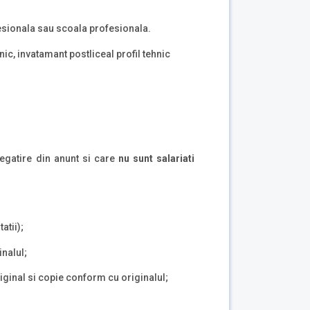
fesionala sau scoala profesionala.
hnic, invatamant postliceal profil tehnic
egatire din anunt si care
nu sunt salariati
atii);
inalul;
riginal si copie conform cu originalul;