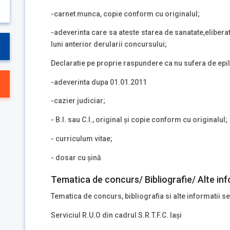
-carnet munca, copie conform cu originalul;
-adeverinta care sa ateste starea de sanatate,elibera
luni anterior derularii concursului;
Declaratie pe proprie raspundere ca nu sufera de epi
-adeverinta dupa 01.01.2011
-cazier judiciar;
- B.I. sau C.I., original și copie conform cu originalul;
- curriculum vitae;
- dosar cu șină
Tematica de concurs/ Bibliografie/ Alte inf
Tematica de concurs, bibliografia si alte informatii se
Serviciul R.U.O din cadrul S.R.T.F.C. Iași