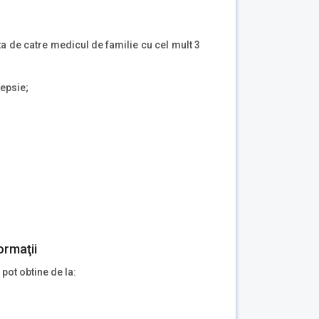
ta de catre medicul de familie cu cel mult 3
lepsie;
ormaţii
 pot obtine de la: