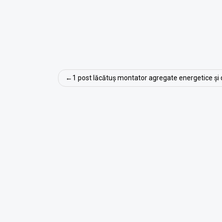
Navigare
1 post lăcătuș montator agregate energetice și 
în
articole