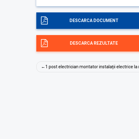
DESCARCA DOCUMENT
DESCARCA REZULTATE
Navigare
1 post electrician montator instalații electrice l
în
articole