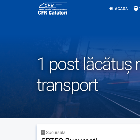
Skip
ACASĂ
to
content
1 post lăcătuș 
transport
Sucursala