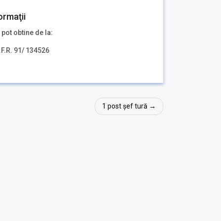
ormaţii
 pot obtine de la:
.F.R. 91/ 134526
1 post șef tură