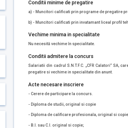
Conditii minime de pregatire
a) - Muncitori calificati prin programe de pregatire 
b) - Muncitori calificati prin invatamant liceal profil t
Vechime minima in specialitate
Nu necesită vechime în specialitate.
Conditii admitere la concurs
Salariatii din cadrul S.N.T.F.C. „CFR Calatori” SA, ca
pregatire si vechime in specialitate din anunt.
Acte necesare inscriere
- Cerere de participare la concurs.
- Diploma de studii, original si copie
- Diploma de calificare profesionala, original si copi
- B.I. sau C.I. original si copie;