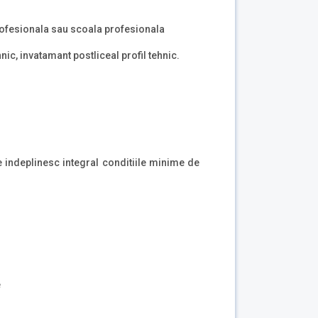
profesionala sau scoala profesionala
ehnic, invatamant postliceal profil tehnic.
re indeplinesc integral conditiile minime de
e