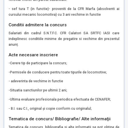
- sef tura T (in functie)- proveniti de la CFR Marfa (absolventi ai
cursului mecanic locomotiva) cu 3 ani vechime in functie
Conditii admitere la concurs
Salariati din cadrul S.N.T.F.C. CFR Calatori SA SRTFC IASI care
indeplinesc conditiile minime de pregatire si vechime din prezentul
anunț.
Acte necesare inscriere
-Cerere tip de participare la concurs;
-Permisele de conducere pentru toate tipurile de locomotive;
- adeverinta de vechime in functie
-Situatia sanctiunilor pe ultimii 2 ani;
-Ultima evaluare profesionala periodica efectuata de CENAFER;
- B.I. sau C.I., original și copie conform cu originalul;
Tematica de concurs/ Bibliografie/ Alte informaţii
Tematica de concurs, bibliografia si alte informatii se pot obtine de