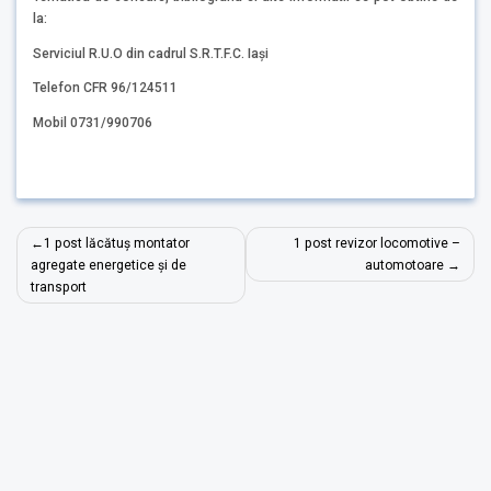
la:
Serviciul R.U.O din cadrul S.R.T.F.C. Iași
Telefon CFR 96/124511
Mobil 0731/990706
Navigare
1 post lăcătuș montator
1 post revizor locomotive –
în
agregate energetice și de
automotoare
transport
articole