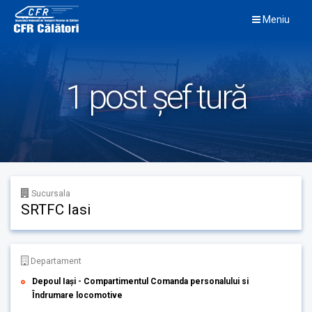
Skip
Meniu
to
content
1 post șef tură
Sucursala
SRTFC Iasi
Departament
Depoul Iași - Compartimentul Comanda personalului si
Îndrumare locomotive