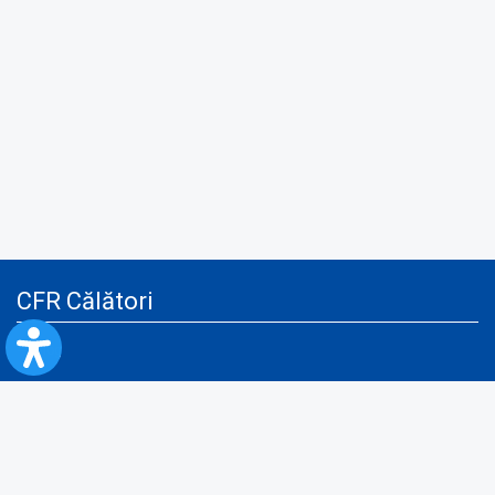
CFR Călători
Blog
Servicii pentru reclamă și publicitate
Politica de Confidenţialitate
Politica de Cookies