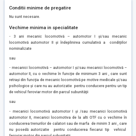
Conditii minime de pregatire
Nu sunt necesare.
Vechime minima in specialitate
- 3 ani mecanic locomotivă – automotor I şi/sau mecanic
locomotivă automotor II şi îndeplinirea cumulativă a condiţiilor
nominalizate
sau
- mecanici locomotivă – automotor I şi/sau mecanici locomotivă –
automotor II, cu o vechime în funcţie de minimum 3 ani , care sunt
retraşi din funcţia de mecanic locomotivă pe motive medicale şi/sau
psihologice şi care nu au autorizatie pentru conducere pentru un tip
de vehicul feroviar motor din parcul subunităţii
sau
- mecanici locomotivă automotor I şi /sau mecanici locomotivă
automotor II, mecanici locomotiva de la alti OTF cu o vechime în
conducerea trenurilor de calatori sau de marfa de minim 3 ani , care
nu posedă autorizatie pentru conducerea fiecarui tip vehicul
feroviar motor din parcul subunitatii.