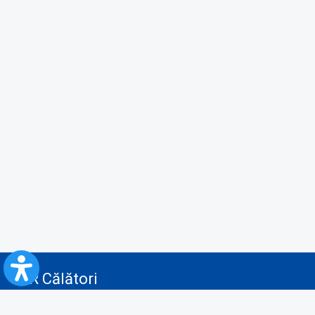
CFR Călători
Blog