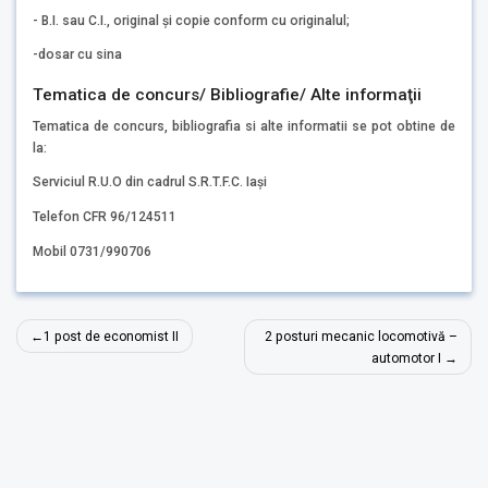
- B.I. sau C.I., original și copie conform cu originalul;
-dosar cu sina
Tematica de concurs/ Bibliografie/ Alte informaţii
Tematica de concurs, bibliografia si alte informatii se pot obtine de
la:
Serviciul R.U.O din cadrul S.R.T.F.C. Iași
Telefon CFR 96/124511
Mobil 0731/990706
Navigare
1 post de economist II
2 posturi mecanic locomotivă –
în
automotor I
articole