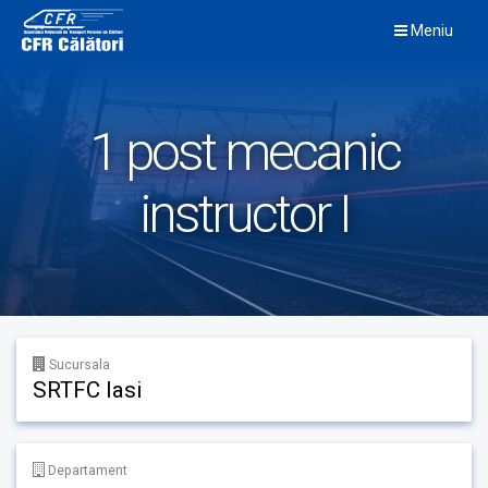
Skip
Meniu
to
content
1 post mecanic
instructor I
Sucursala
SRTFC Iasi
Departament