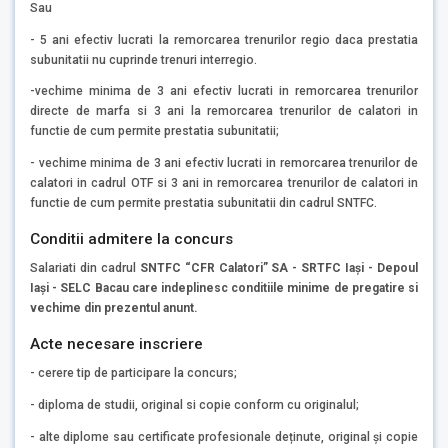
Sau
- 5 ani efectiv lucrati la remorcarea trenurilor regio daca prestatia
subunitatii nu cuprinde trenuri interregio.
-vechime minima de 3 ani efectiv lucrati in remorcarea trenurilor
directe de marfa si 3 ani la remorcarea trenurilor de calatori in
functie de cum permite prestatia subunitatii;
- vechime minima de 3 ani efectiv lucrati in remorcarea trenurilor de
calatori in cadrul OTF si 3 ani in remorcarea trenurilor de calatori in
functie de cum permite prestatia subunitatii din cadrul SNTFC.
Conditii admitere la concurs
Salariati din cadrul
SNTFC “CFR Calatori” SA -
SRTFC Iași -
Depoul
Iași - SELC Bacau
care indeplinesc conditiile minime de pregatire si
vechime din prezentul anunt.
Acte necesare inscriere
- cerere tip de participare la concurs;
- diploma de studii, original si copie conform cu originalul;
- alte diplome sau certificate profesionale deținute, original și copie