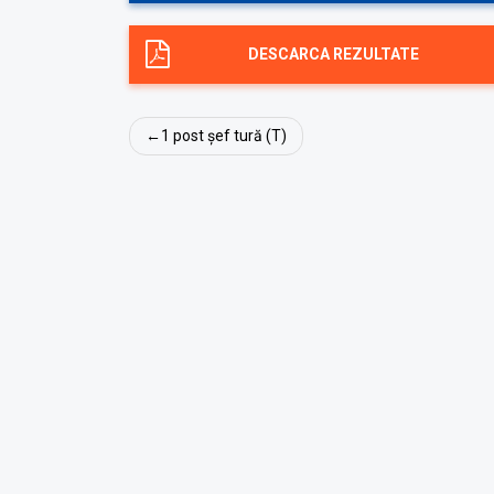
DESCARCA REZULTATE
Navigare
1 post șef tură (T)
în
articole