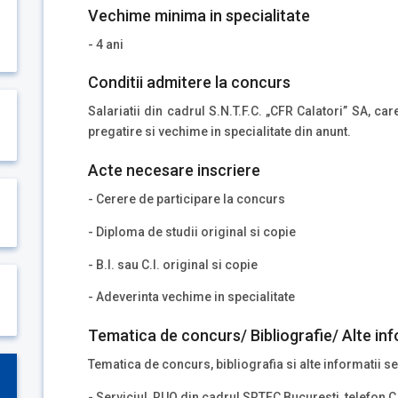
Vechime minima in specialitate
- 4 ani
Conditii admitere la concurs
Salariatii din cadrul S.N.T.F.C. „CFR Calatori” SA, ca
pregatire si vechime in specialitate din anunt.
Acte necesare inscriere
- Cerere de participare la concurs
- Diploma de studii original si copie
- B.I. sau C.I. original si copie
- Adeverinta vechime in specialitate
Tematica de concurs/ Bibliografie/ Alte inf
Tematica de concurs, bibliografia si alte informatii se
- Serviciul RUO din cadrul SRTFC Bucuresti telefon C