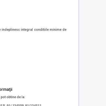
re indeplinesc integral conditiile minime de
ormaţii
 pot obtine de la:
.F.R. 91/ 134509, 91/134511