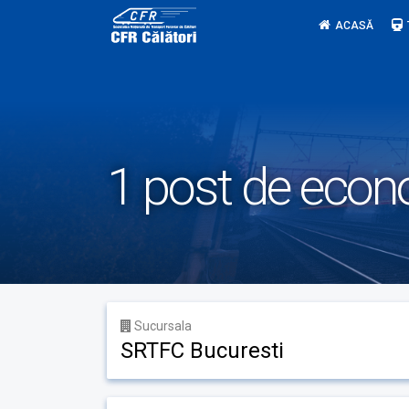
Skip
ACASĂ
to
content
1 post de econo
Sucursala
SRTFC Bucuresti