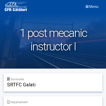
Skip
Meniu
to
content
1 post mecanic
instructor I
Sucursala
SRTFC Galati
Departament