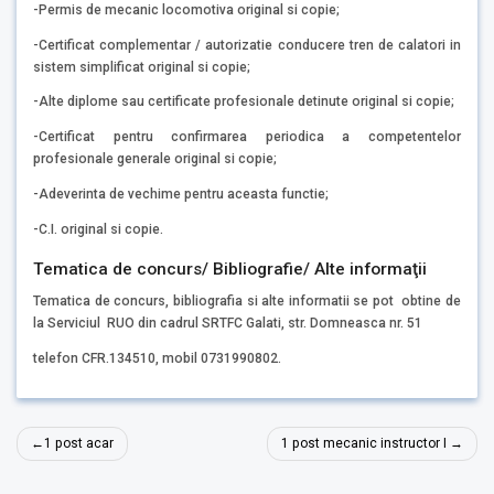
-Permis de mecanic locomotiva original si copie;
-Certificat complementar / autorizatie conducere tren de calatori in
sistem simplificat original si copie;
-Alte diplome sau certificate profesionale detinute original si copie;
-Certificat pentru confirmarea periodica a competentelor
profesionale generale original si copie;
-Adeverinta de vechime pentru aceasta functie;
-C.I. original si copie.
Tematica de concurs/ Bibliografie/ Alte informaţii
Tematica de concurs, bibliografia si alte informatii se pot obtine de
la Serviciul RUO din cadrul SRTFC Galati, str. Domneasca nr. 51
telefon CFR.134510, mobil 0731990802.
Navigare
1 post acar
1 post mecanic instructor I
în