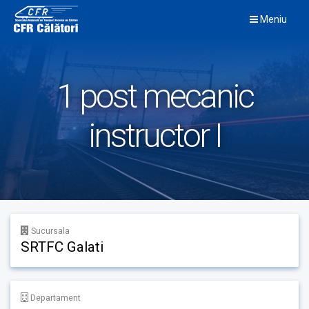
Skip
Meniu
to
content
1 post mecanic
instructor I
Sucursala
SRTFC Galati
Departament