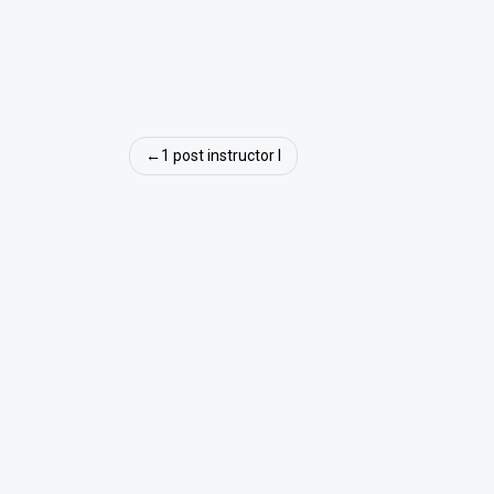
Navigare
1 post instructor I
în
articole