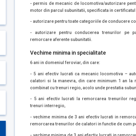
- permis de mecanic de locomotiva/autorizare pentr
motor din parcul subunitatii, specificata in certifica
- autorizare pentru toate categoriile de conducere c
- autorizare pentru conducerea trenurilor pe p
remorcare aferente subunitatii.
Vechime minima in specialitate
6 ani in domeniul feroviar, din care:
- 5 ani efectiv lucrati ca mecanic locomotiva – aut
calatori si la manevra, din care minimum 1 an la r
combinat cu trenuri regio, acolo unde prestatia subuni
- 5 ani efectiv lucrati la remorcarea trenurilor re
trenuri interregio,
- vechime minima de 3 ani efectiv lucrati in remorca
remorcarea trenurilor de calatori in functie de cum pe
- vechime minima de 3 ani efectiv lucrati in remorcar