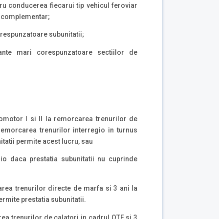
u conducerea fiecarui tip vehicul feroviar
tul complementar;
orespunzatoare subunitatii;
ante mari corespunzatoare sectiilor de
omotor I si II la remorcarea trenurilor de
emorcarea trenurilor interregio in turnus
tatii permite acest lucru, sau
gio daca prestatia subunitatii nu cuprinde
rea trenurilor directe de marfa si 3 ani la
rmite prestatia subunitatii.
ea trenurilor de calatori in cadrul OTF si 3