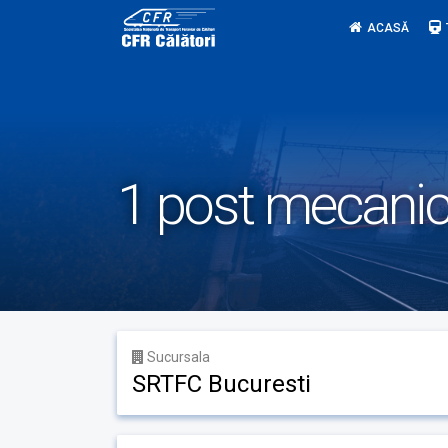
Skip
ACASĂ
to
content
1 post mecanic 
Sucursala
SRTFC Bucuresti