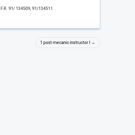
.F.R. 91/ 134509, 91/134511
1 post mecanic instructor I