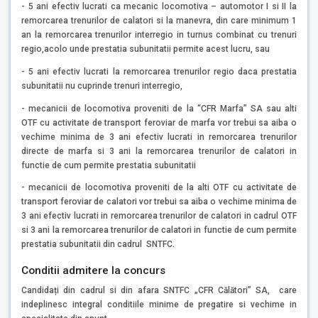
- 5 ani efectiv lucrati ca mecanic locomotiva – automotor I si II la
remorcarea trenurilor de calatori si la manevra, din care minimum 1
an la remorcarea trenurilor interregio in turnus combinat cu trenuri
regio,acolo unde prestatia subunitatii permite acest lucru, sau
- 5 ani efectiv lucrati la remorcarea trenurilor regio daca prestatia
subunitatii nu cuprinde trenuri interregio,
- mecanicii de locomotiva proveniti de la “CFR Marfa” SA sau alti
OTF cu activitate de transport feroviar de marfa vor trebui sa aiba o
vechime minima de 3 ani efectiv lucrati in remorcarea trenurilor
directe de marfa si 3 ani la remorcarea trenurilor de calatori in
functie de cum permite prestatia subunitatii
- mecanicii de locomotiva proveniti de la alti OTF cu activitate de
transport feroviar de calatori vor trebui sa aiba o vechime minima de
3 ani efectiv lucrati in remorcarea trenurilor de calatori in cadrul OTF
si 3 ani la remorcarea trenurilor de calatori in functie de cum permite
prestatia subunitatii din cadrul SNTFC.
Conditii admitere la concurs
Candidați din cadrul si din afara SNTFC „CFR Călători” SA, care
indeplinesc integral conditiile minime de pregatire si vechime in