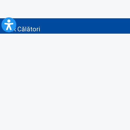
CFR Călători
Blog
Servicii pentru reclamă și publicitate
Politica de Confidenţialitate
Politica de Cookies
Politica monitorizare video/audio-video
Politica de protecție a datelor cu caracter personal
Protocol de colaborare cu Direcția Generală pentru Evidența
Persoanelor de furnizare a unor date din Registrul Național de Evidența
Persoanelor
A.N.P.C.