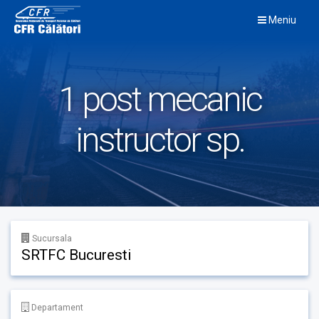
Skip
Meniu
to
content
1 post mecanic
instructor sp.
Sucursala
SRTFC Bucuresti
Departament