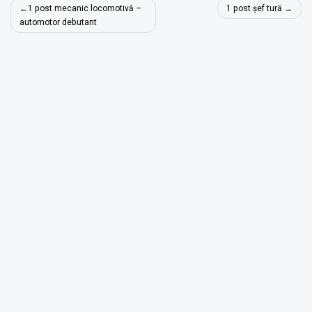
Navigare
1 post mecanic locomotivă –
1 post șef tură
în
automotor debutant
articole