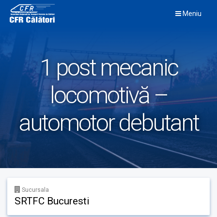
Skip
Meniu
to
content
1 post mecanic
locomotivă –
automotor debutant
Sucursala
SRTFC Bucuresti