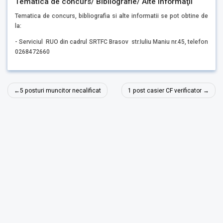
Tematica de concurs/ Bibliografie/ Alte informaţii
Tematica de concurs, bibliografia si alte informatii se pot obtine de
la:
- Serviciul RUO din cadrul SRTFC Brasov str.Iuliu Maniu nr.45, telefon
0268472660
Navigare
5 posturi muncitor necalificat
1 post casier CF verificator
în
articole