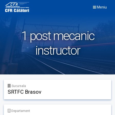
Skip
Meniu
to
content
1 post mecanic
instructor
Sucursala
SRTFC Brasov
Departament