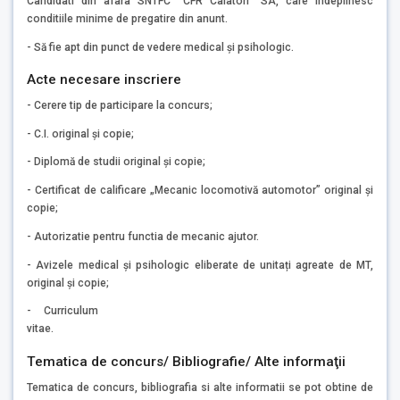
Candidati din afara SNTFC “CFR Calatori” SA, care indeplinesc
conditiile minime de pregatire din anunt.
- Să fie apt din punct de vedere medical și psihologic.
Acte necesare inscriere
- Cerere tip de participare la concurs;
- C.I. original şi copie;
- Diplomă de studii original şi copie;
- Certificat de calificare „Mecanic locomotivă automotor” original şi
copie;
- Autorizatie pentru functia de mecanic ajutor.
- Avizele medical și psihologic eliberate de unitați agreate de MT,
original și copie;
- Curriculum
vitae.
Tematica de concurs/ Bibliografie/ Alte informaţii
Tematica de concurs, bibliografia si alte informatii se pot obtine de