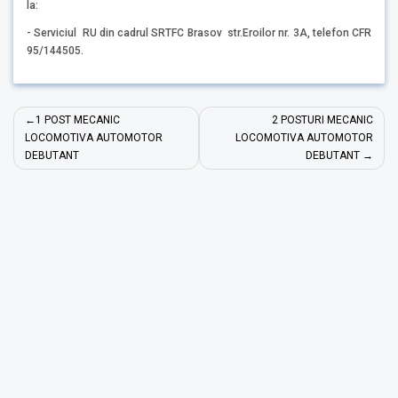
la:
- Serviciul RU din cadrul SRTFC Brasov str.Eroilor nr. 3A, telefon CFR
95/144505.
Navigare
1 POST MECANIC
2 POSTURI MECANIC
în
LOCOMOTIVA AUTOMOTOR
LOCOMOTIVA AUTOMOTOR
DEBUTANT
DEBUTANT
articole