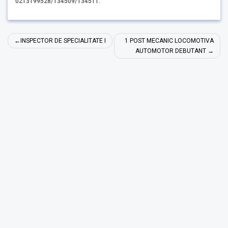
0213199528/134509/134511.
Navigare
INSPECTOR DE SPECIALITATE I
1 POST MECANIC LOCOMOTIVA
în
AUTOMOTOR DEBUTANT
articole