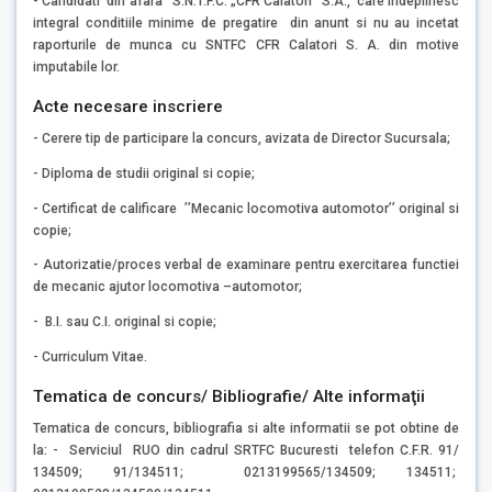
- Candidati din afara S.N.T.F.C. „CFR Calatori” S.A., care indeplinesc
integral conditiile minime de pregatire din anunt si nu au incetat
raporturile de munca cu SNTFC CFR Calatori S. A. din motive
imputabile lor.
Acte necesare inscriere
- Cerere tip de participare la concurs, avizata de Director Sucursala;
- Diploma de studii original si copie;
- Certificat de calificare ’’Mecanic locomotiva automotor’’ original si
copie;
- Autorizatie/proces verbal de examinare pentru exercitarea functiei
de mecanic ajutor locomotiva –automotor;
- B.I. sau C.I. original si copie;
- Curriculum Vitae.
Tematica de concurs/ Bibliografie/ Alte informaţii
Tematica de concurs, bibliografia si alte informatii se pot obtine de
la: - Serviciul RUO din cadrul SRTFC Bucuresti telefon C.F.R. 91/
134509; 91/134511; 0213199565/134509; 134511;