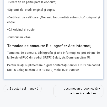
-Cerere tip de participare la concurs;
-Diplomă de studii original şi copie;
-Certificat de calificare „Mecanic locomotivă automotor” original şi
copie;
-C.I. original si copie
-Curriculum Vitae.
Tematica de concurs/ Bibliografie/ Alte informaţii
Tematica de concurs, bibliografia şi alte informaţii se pot obţine de
la Serviciul RUO din cadrul SRTFC Galaţi, str. Domnească nr. 51.
Pentru relaţii suplimentare rugăm contactaţi Serviciul RUO din cadrul
SRTFC Galaţi telefon CFR. 134510, mobil 0731990802.
Navigare
2 posturi șef manevră
1 post mecanic locomotivă –
în
automotor debutant
articole