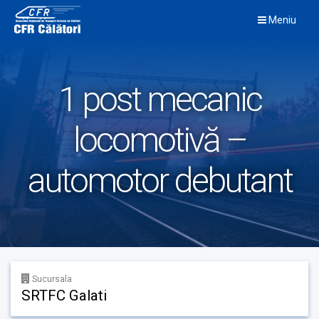
Skip
Meniu
to
content
1 post mecanic
locomotivă –
automotor debutant
Sucursala
SRTFC Galati