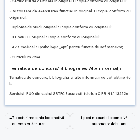
- Certificatul de calificare in original si copie conform cu originalul;
- Autorizare de exercitarea functiei in original si copie conform cu
originalul;
- Diploma de studii original si copie conform cu originalul;
- B.I. sau C.I. original si copie conform cu originalul;
- Aviz medical si psihologic „apt” pentru functia de sef manevra;
- Curriculum vitae.
Tematica de concurs/ Bibliografie/ Alte informaţii
Tematica de concurs, bibliografia si alte informatii se pot obtine de
la
Serviciul RUO din cadrul SRTFC Bucuresti telefon C.F.R. 91/ 134526
Navigare
7 posturi mecanic locomotivă
1 post mecanic locomotivă –
în
– automotor debutant
automotor debutant
articole