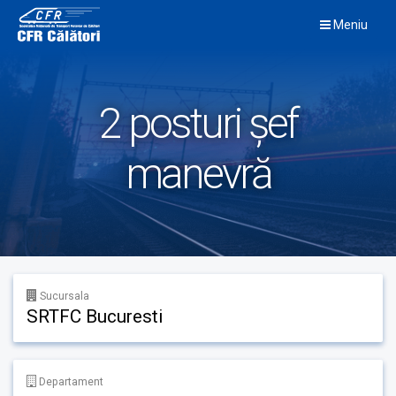
Skip
Meniu
to
content
2 posturi șef
manevră
Sucursala
SRTFC Bucuresti
Departament