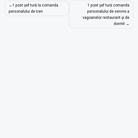
Navigare
1 post șef tură la comanda
1 post șef tură comanda
în
personalului de tren
personalului de servire a
vagoanelor restaurant și de
articole
dormit