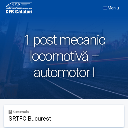
Skip
Meniu
to
content
1 post mecanic
locomotivă –
automotor I
Sucursala
SRTFC Bucuresti