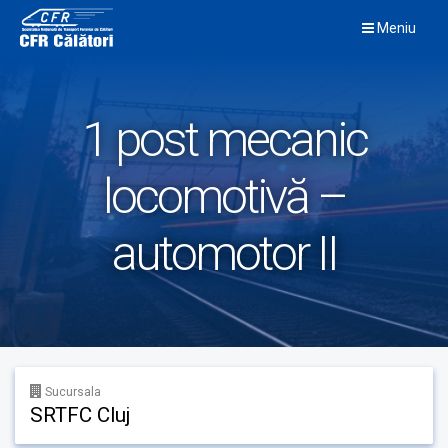
Skip
Meniu
to
content
1 post mecanic
locomotivă –
automotor II
Sucursala
SRTFC Cluj