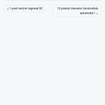
Navigare
1 post revizor regional SC
10 posturi mecanic locomotivă-
în
automotor I
articole