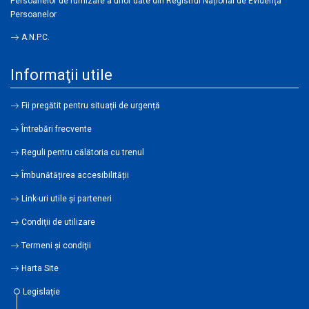
Persoanelor de furnizare a unor date din Registrul Național de Evidența
Persoanelor
A.N.P.C.
Informaţii utile
Fii pregătit pentru situații de urgență
Întrebări frecvente
Reguli pentru călătoria cu trenul
Îmbunătățirea accesibilității
Link-uri utile şi parteneri
Condiţii de utilizare
Termeni şi condiţii
Harta Site
Legislaţie