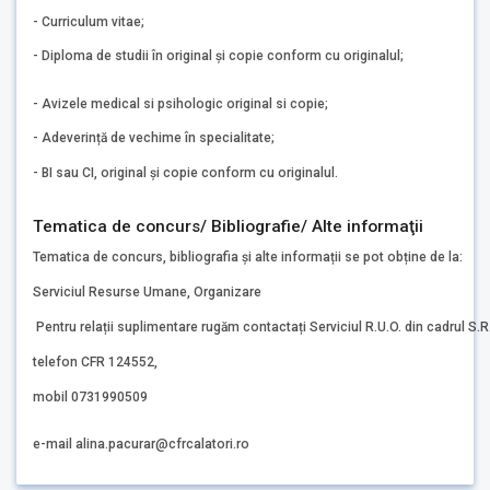
- Curriculum vitae;
- Diploma de studii în original și copie conform cu originalul;
- Avizele medical si psihologic original si copie;
- Adeverință de vechime în specialitate;
- BI sau CI, original și copie conform cu originalul.
Tematica de concurs/ Bibliografie/ Alte informaţii
Tematica de concurs, bibliografia și alte informații se pot obține de la:
Serviciul Resurse Umane, Organizare
Pentru relații suplimentare rugăm contactați Serviciul R.U.O. din cadrul S.R.
telefon CFR 124552,
mobil 0731990509
e-mail alina.pacurar@cfrcalatori.ro