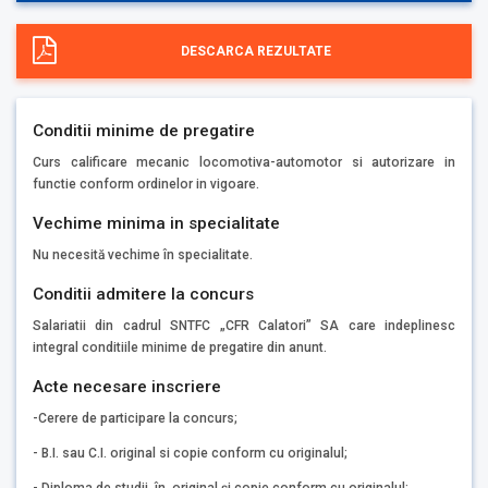
DESCARCA REZULTATE
Conditii minime de pregatire
Curs calificare mecanic locomotiva-automotor si autorizare in
functie conform ordinelor in vigoare.
Vechime minima in specialitate
Nu necesită vechime în specialitate.
Conditii admitere la concurs
Salariatii din cadrul SNTFC „CFR Calatori” SA care indeplinesc
integral conditiile minime de pregatire din anunt.
Acte necesare inscriere
-Cerere de participare la concurs;
- B.I. sau C.I. original si copie conform cu originalul;
- Diploma de studii în original şi copie conform cu originalul;