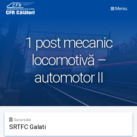
Skip
Meniu
to
content
1 post mecanic
locomotivă –
automotor II
Sucursala
SRTFC Galati