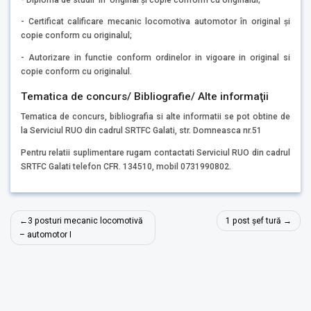
- Certificat calificare mecanic locomotiva automotor în original şi
copie conform cu originalul;
- Autorizare in functie conform ordinelor in vigoare in original si
copie conform cu originalul.
Tematica de concurs/ Bibliografie/ Alte informaţii
Tematica de concurs, bibliografia si alte informatii se pot obtine de
la Serviciul RUO din cadrul SRTFC Galati, str. Domneasca nr.51
Pentru relatii suplimentare rugam contactati Serviciul RUO din cadrul
SRTFC Galati telefon CFR. 134510, mobil 0731990802.
Navigare
3 posturi mecanic locomotivă
1 post șef tură
în
– automotor I
articole