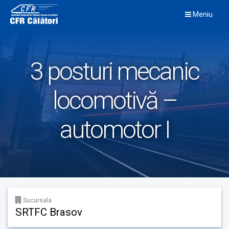
Skip
Meniu
to
content
3 posturi mecanic
locomotivă –
automotor I
Sucursala
SRTFC Brasov