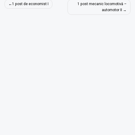
Navigare
1 post de economist I
1 post mecanic locomotivă –
în
automotor II
articole