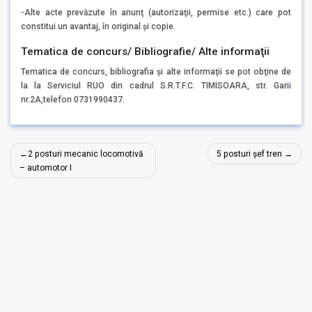
-Alte acte prevăzute în anunţ (autorizaţii, permise etc.) care pot
constitui un avantaj, în original şi copie.
Tematica de concurs/ Bibliografie/ Alte informaţii
Tematica de concurs, bibliografia şi alte informaţii se pot obţine de
la la Serviciul RUO din cadrul S.R.T.F.C. TIMISOARA, str. Garii
nr.2A,telefon 0731990437.
Navigare
2 posturi mecanic locomotivă
5 posturi șef tren
în
– automotor I
articole