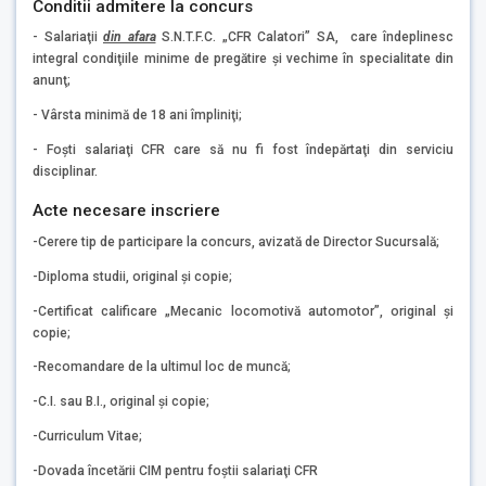
Conditii admitere la concurs
- Salariaţii
din afara
S.N.T.F.C. „CFR Calatori” SA, care îndeplinesc
integral condiţiile minime de pregătire şi vechime în specialitate din
anunţ;
- Vârsta minimă de 18 ani împliniţi;
- Foşti salariaţi CFR care să nu fi fost îndepărtaţi din serviciu
disciplinar.
Acte necesare inscriere
-Cerere tip de participare la concurs, avizată de Director Sucursală;
-Diploma studii, original şi copie;
-Certificat calificare „Mecanic locomotivă automotor”, original şi
copie;
-Recomandare de la ultimul loc de muncă;
-C.I. sau B.I., original şi copie;
-Curriculum Vitae;
-Dovada încetării CIM pentru foştii salariaţi CFR