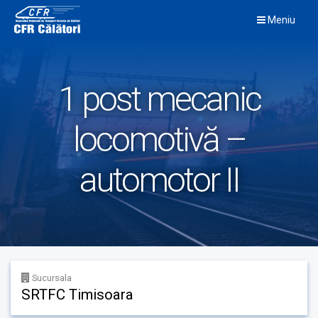
Skip
Meniu
to
content
1 post mecanic
locomotivă –
automotor II
Sucursala
SRTFC Timisoara