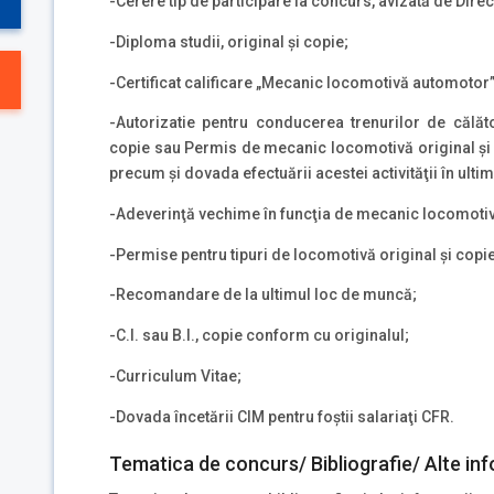
-Cerere tip de participare la concurs, avizată de Dire
-Diploma studii, original şi copie;
-Certificat calificare „Mecanic locomotivă automotor”,
-Autorizatie pentru conducerea trenurilor de călător
copie sau Permis de mecanic locomotivă original şi c
precum şi dovada efectuării acestei activităţii în ultim
-Adeverinţă vechime în funcţia de mecanic locomoti
-Permise pentru tipuri de locomotivă original şi copie
-Recomandare de la ultimul loc de muncă;
-C.I. sau B.I., copie conform cu originalul;
-Curriculum Vitae;
-Dovada încetării CIM pentru foştii salariaţi CFR.
Tematica de concurs/ Bibliografie/ Alte inf