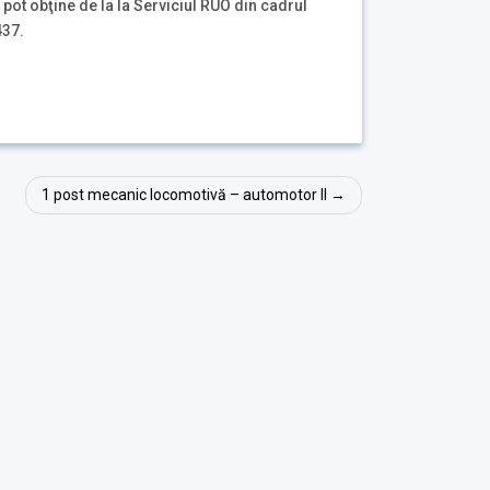
 pot obţine de la la Serviciul RUO din cadrul
437.
1 post mecanic locomotivă – automotor II