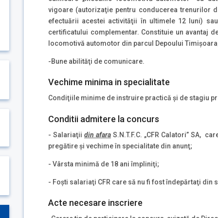
vigoare (autorizaţie pentru conducerea trenurilor d
efectuării acestei activităţii în ultimele 12 luni)
certificatului complementar. Constituie un avantaj d
locomotivă automotor din parcul Depoului Timişoara
-Bune abilităţi de comunicare.
Vechime minima in specialitate
Condiţiile minime de instruire practică şi de stagiu p
Conditii admitere la concurs
- Salariaţii
din afara
S.N.T.F.C. „CFR Calatori” SA, car
pregătire şi vechime în specialitate din anunţ;
- Vârsta minimă de 18 ani împliniţi;
- Foşti salariaţi CFR care să nu fi fost îndepărtaţi din 
Acte necesare inscriere