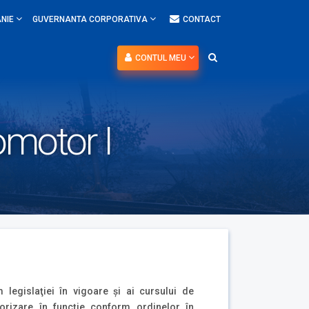
NIE
GUVERNANTA CORPORATIVA
CONTACT
CONTUL MEU
omotor I
 legislaţiei în vigoare şi ai cursului de
orizare în funcţie conform ordinelor în