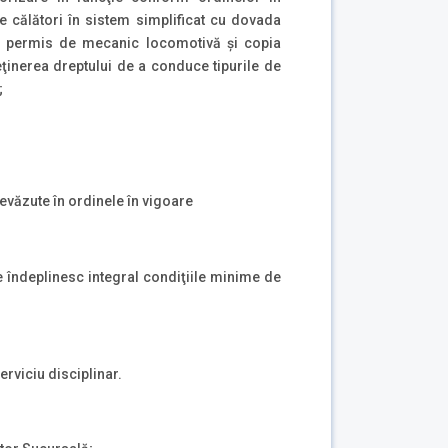
e călători în sistem simplificat cu dovada
 sau permis de mecanic locomotivă şi copia
eţinerea dreptului de a conduce tipurile de
;
revăzute în ordinele în vigoare
e îndeplinesc integral condiţiile minime de
serviciu disciplinar.