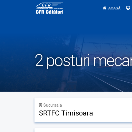
Skip
ACASĂ
to
content
2 posturi meca
Sucursala
SRTFC Timisoara