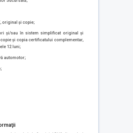
ctor Sucursală;
 original şi copie;
i şi/sau în sistem simplificat original şi
opie şi copia certificatului complementar,
ele 12 luni;
vă automotor;
;
ormaţii