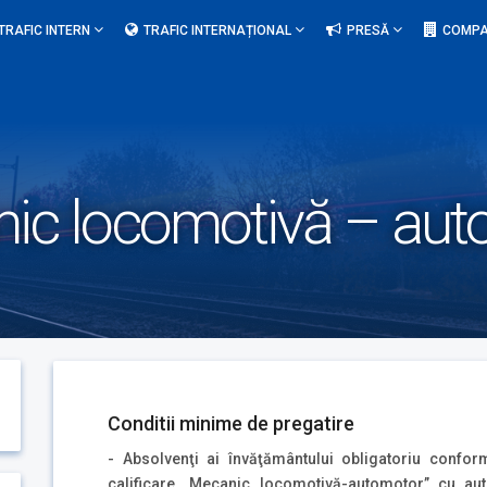
TRAFIC INTERN
TRAFIC INTERNAȚIONAL
PRESĂ
COMPA
nic locomotivă – aut
Conditii minime de pregatire
- Absolvenţi ai învăţământului obligatoriu conform
calificare „Mecanic locomotivă-automotor” cu aut