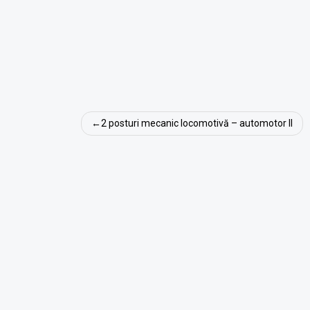
Navigare
2 posturi mecanic locomotivă – automotor II
în
articole