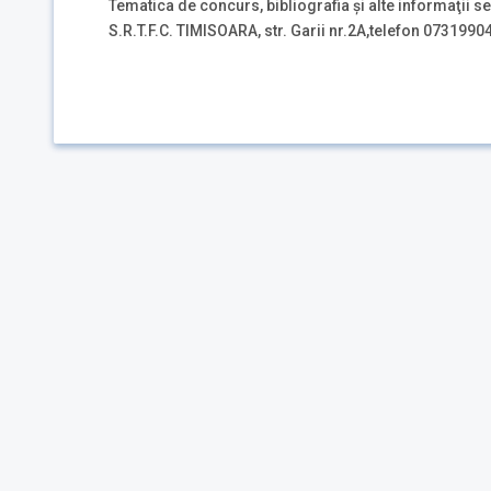
Tematica de concurs, bibliografia şi alte informaţii se
S.R.T.F.C. TIMISOARA, str. Garii nr.2A,telefon 0731990