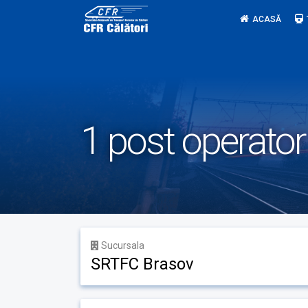
Skip
ACASĂ
to
content
1 post operator 
Sucursala
SRTFC Brasov