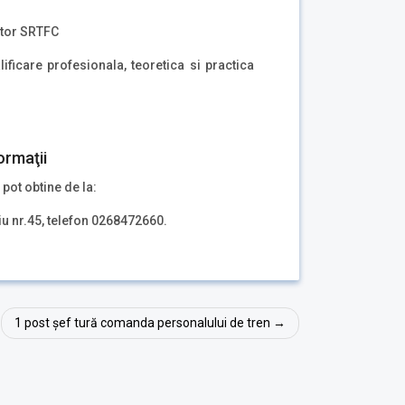
ector SRTFC
ificare profesionala, teoretica si practica
ormaţii
 pot obtine de la:
iu nr.45, telefon 0268472660.
1 post șef tură comanda personalului de tren