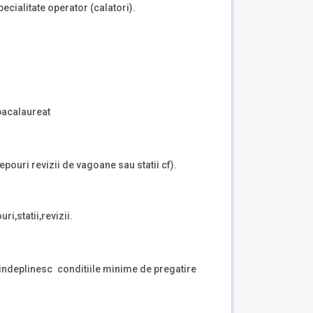
ecialitate operator (calatori).
bacalaureat
epouri revizii de vagoane sau statii cf).
i,statii,revizii.
re indeplinesc conditiile minime de pregatire