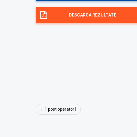
DESCARCA REZULTATE
Navigare
1 post operator I
în
articole