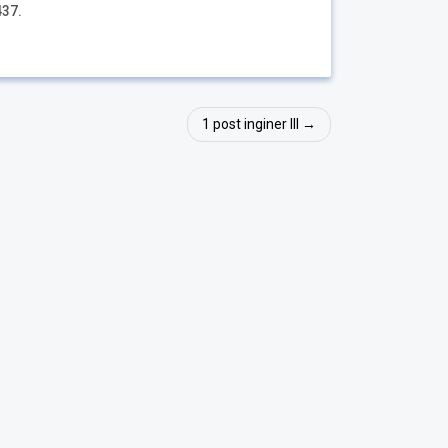
437.
1 post inginer III