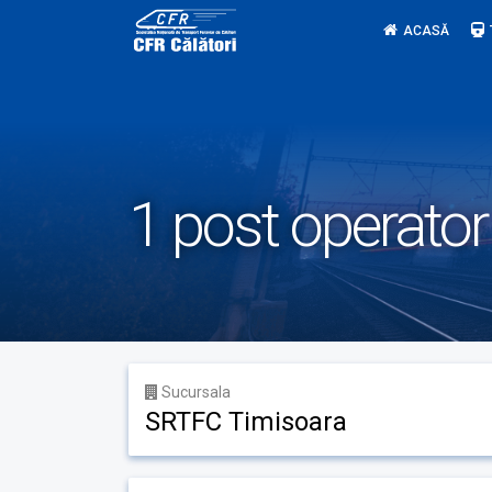
Skip
ACASĂ
to
content
1 post operator 
Sucursala
SRTFC Timisoara