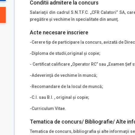
Conditii admitere la concurs
Salariaţii din cadrul S.N.T.F.C. „CFR Calatori” SA, ca
pregătire şi vechime în specialitate din anunţ.
Acte necesare inscriere
-Cerere tip de participare la concurs, avizată de Dire
-Diploma de studii,original şi copie;
- Certificat calificare „Operator RC” sau „Examen Şef st
-Adeverinţă de vechime în muncă;
-Recomandare de la locul de muncă;
-C.I. sau B.I. , original şi copie;
-Curriculum Vitae.
Tematica de concurs/ Bibliografie/ Alte inf
Tematica de concurs, bibliografia şi alte informaţii se