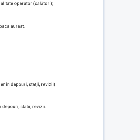
litate operator (călători);
 bacalaureat.
 în depouri, staţii, revizii).
depouri, statii, revizii.