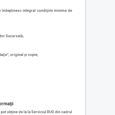
re îndeplinesc integral condiţiile minime de
ctor Sucursală;
aţie”, original şi copie;
ormaţii
 pot obţine de la la Serviciul RUO din cadrul