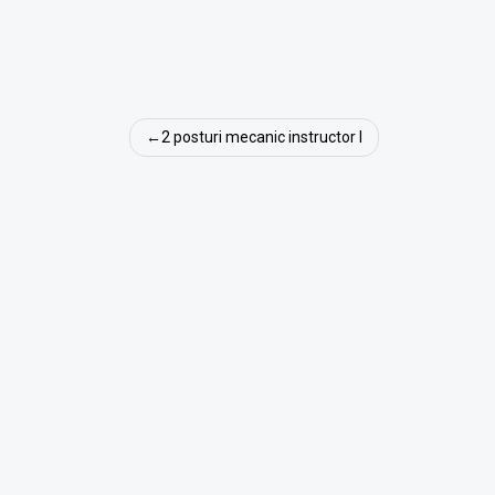
Navigare
2 posturi mecanic instructor I
în
articole