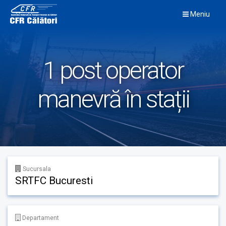
Skip
Meniu
to
content
1 post operator
manevră în stații
Sucursala
SRTFC Bucuresti
Departament