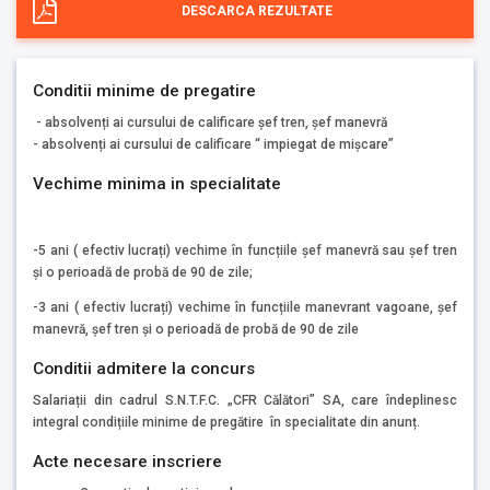
DESCARCA REZULTATE
Conditii minime de pregatire
- absolvenți ai cursului de calificare șef tren, șef manevră
- absolvenți ai cursului de calificare “ impiegat de mișcare”
Vechime minima in specialitate
-5 ani ( efectiv lucrați) vechime în funcțiile șef manevră sau șef tren
și o perioadă de probă de 90 de zile;
-3 ani ( efectiv lucrați) vechime în funcțiile manevrant vagoane, șef
manevră, șef tren și o perioadă de probă de 90 de zile
Conditii admitere la concurs
Salariații din cadrul S.N.T.F.C. „CFR Călători” SA, care îndeplinesc
integral condițiile minime de pregătire în specialitate din anunț.
Acte necesare inscriere