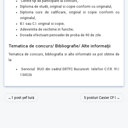
Cerere tip de participare la concurs,
Diploma de studii, original si copie conform cu originalul,
Diploma curs de calificare, original si copie conform cu
originalul,
B.I. sau C.I. original si copie;
Adeverinta de vechime in functie;
Dovada efectuarii perioadei de proba de 90 de zile.
Tematica de concurs/ Bibliografie/ Alte informaţii
Tematica de concurs, bibliografia si alte informatii se pot obtine de
la:
Serviciul RUO din cadrul SRTFC Bucuresti telefon C.F.R. 91/
134526
Navigare
1 post șef tură
5 posturi Casier CF I
în
articole