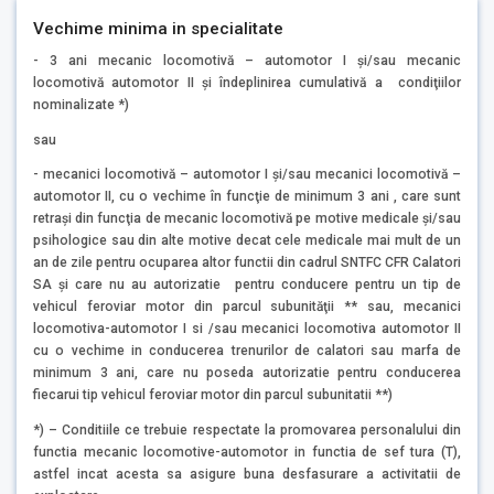
Vechime minima in specialitate
- 3 ani mecanic locomotivă – automotor I şi/sau mecanic
locomotivă automotor II şi îndeplinirea cumulativă a condiţiilor
nominalizate *)
sau
- mecanici locomotivă – automotor I şi/sau mecanici locomotivă –
automotor II, cu o vechime în funcţie de minimum 3 ani , care sunt
retraşi din funcţia de mecanic locomotivă pe motive medicale şi/sau
psihologice sau din alte motive decat cele medicale mai mult de un
an de zile pentru ocuparea altor functii din cadrul SNTFC CFR Calatori
SA şi care nu au autorizatie pentru conducere pentru un tip de
vehicul feroviar motor din parcul subunităţii ** sau, mecanici
locomotiva-automotor I si /sau mecanici locomotiva automotor II
cu o vechime in conducerea trenurilor de calatori sau marfa de
minimum 3 ani, care nu poseda autorizatie pentru conducerea
fiecarui tip vehicul feroviar motor din parcul subunitatii **)
*) – Conditiile ce trebuie respectate la promovarea personalului din
functia mecanic locomotive-automotor in functia de sef tura (T),
astfel incat acesta sa asigure buna desfasurare a activitatii de