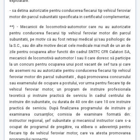
exploatare.
- sa detina autorizatie pentru conducerea fiecarui tip vehicul feroviar
motor din parcul subunitatii specificata in certificatul complementar;
**) - Mecanicii de locomotivă-automotor care nu au autorizatie
pentru conducerea fiecarui tip vehicul feroviar motor din parcul
subunitatii, pe motiv că au fost retraşi medical şi/sau psihologic de
la S.C., sau din alte motive decat cele medicale mai mult de un an de
zile pentru ocuparea altor functii din cadrul SNTFC CFR Calatori SA,
mecanicii de locomotivă-automotor I sau II care doresc să participe
la un concurs pentru ocuparea unui post vacant de sef tura şi care
de asemeni nu au autorizatie pentru conducerea fiecarui tip vehicul
feroviar motor din parcul subunitatii , după promovarea concursului
sau examenului de ocupare a postului, vor urma pentru fiecare tip de
vehicul feroviar motor, un program de instruire profesionala
teoretică şi instruire practică de serviciu în cadrul centrului de
instruire din subunitate, cu durata de 40 ore din care 10 ore instruire
practică de serviciu. După finalizarea programului de instruire şi
examinarea cursanţilor, comisia de examinare formată din:
instructor regional, şef subunitate şi mecanicul instructor care s-a
ocupat de programul de pregătire, va elibera o adeverinţă pentru
fiecare tip de vehicul feroviar motor, care va atesta promovarea
programului respectiv.