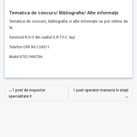
Tematica de concurs/ Bibliografie/ Alte informaţii
Tematica de concurs, bibliografia si alte informatii se pot obtine de
la:
Serviciul R.U.O din cadrul S.R.T.F.C. Iași
Telefon CFR 96/124511
Mobil 0731/990706
Navigare
1 post de inspector
1 post operator manevră în stații
în
specialitate II
articole