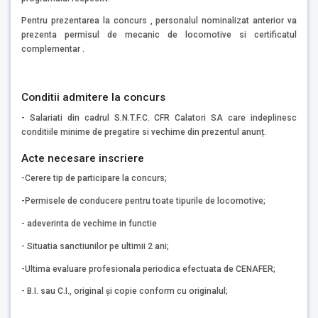
Pentru prezentarea la concurs , personalul nominalizat anterior va
prezenta permisul de mecanic de locomotive si certificatul
complementar .
Conditii admitere la concurs
- Salariati din cadrul S.N.T.F.C. CFR Calatori SA care indeplinesc
conditiile minime de pregatire si vechime din prezentul anunț.
Acte necesare inscriere
-Cerere tip de participare la concurs;
-Permisele de conducere pentru toate tipurile de locomotive;
- adeverinta de vechime in functie
- Situatia sanctiunilor pe ultimii 2 ani;
-Ultima evaluare profesionala periodica efectuata de CENAFER;
- B.I. sau C.I., original și copie conform cu originalul;