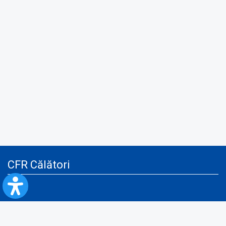
CFR Călători
Blog
Servicii pentru reclamă și publicitate
Politica de Confidenţialitate