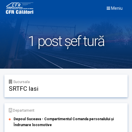
Skip
Meniu
to
content
1 post șef tură
Sucursala
SRTFC Iasi
Departament
Depoul Suceava - Compartimentul Comanda personalului și
Îndrumare locomotive