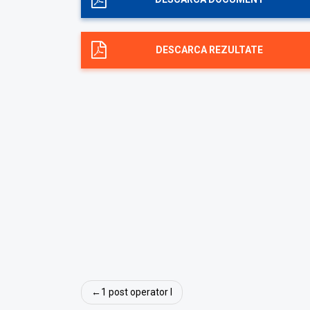
DESCARCA REZULTATE
Navigare
1 post operator I