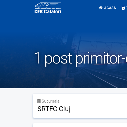
Skip
ACASĂ
to
content
1 post primitor-
Sucursala
SRTFC Cluj