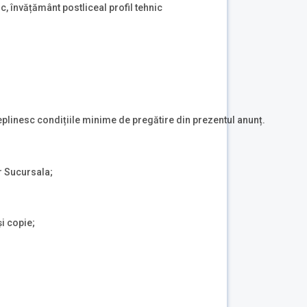
ic, învățământ postliceal profil tehnic
plinesc condițiile minime de pregătire din prezentul anunț.
r Sucursala;
și copie;