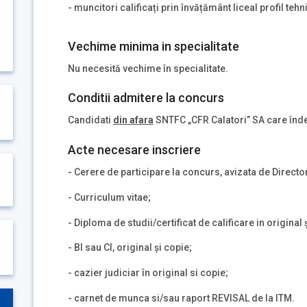
- muncitori calificați prin învățământ liceal profil tehn
Vechime minima in specialitate
Nu necesită vechime în specialitate.
Conditii admitere la concurs
Candidati
din afara
SNTFC „CFR Calatori” SA care înde
Acte necesare inscriere
- Cerere de participare la concurs, avizata de Directo
- Curriculum vitae;
- Diploma de studii/certificat de calificare in original 
- BI sau CI, original și copie;
- cazier judiciar în original si copie;
- carnet de munca si/sau raport REVISAL de la ITM.